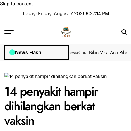
Skip to content
Today: Friday, August 7 2026
9
:
27
:
15
PM
juan Visa AS (B1/B2) dari Indonesia
Cara Bikin Visa Anti Ribet: Pa
News Flash
14 penyakit hampir
dihilangkan berkat
vaksin