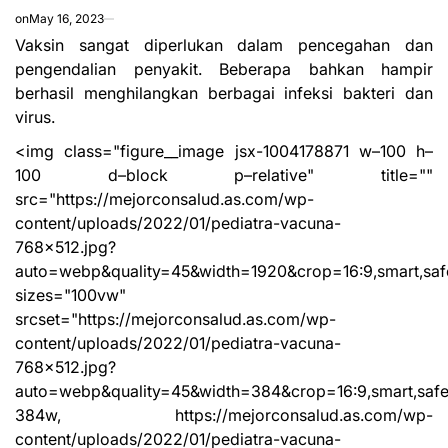
on
May 16, 2023
Vaksin sangat diperlukan dalam pencegahan dan
pengendalian penyakit. Beberapa bahkan hampir
berhasil menghilangkan berbagai infeksi bakteri dan
virus.
<img class="figure__image jsx-1004178871 w–100 h–
100 d–block p–relative" title=""
src="https://mejorconsalud.as.com/wp-
content/uploads/2022/01/pediatra-vacuna-
768×512.jpg?
auto=webp&quality=45&width=1920&crop=16:9,smart,saf
sizes="100vw"
srcset="https://mejorconsalud.as.com/wp-
content/uploads/2022/01/pediatra-vacuna-
768×512.jpg?
auto=webp&quality=45&width=384&crop=16:9,smart,saf
384w, https://mejorconsalud.as.com/wp-
content/uploads/2022/01/pediatra-vacuna-