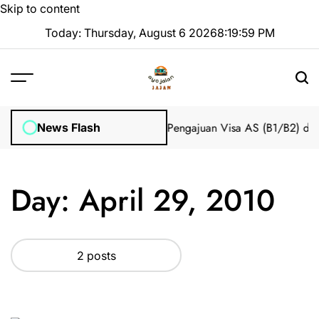
Skip to content
Today: Thursday, August 6 2026
8
:
20
:
00
PM
 Impian 2025 Tanpa Stres
Bantuan Pengajuan Visa AS (B1/B2) dari
News Flash
Day:
April 29, 2010
2 posts