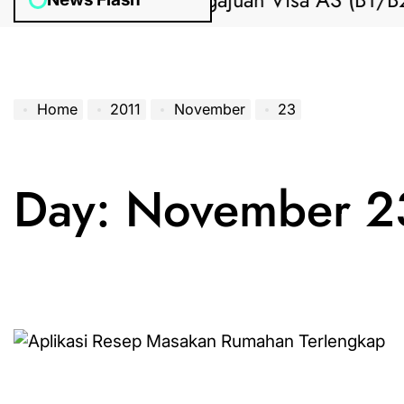
Bantuan Pengajuan Visa AS (B1/B2) 
Home
2011
November
23
Day:
November 2