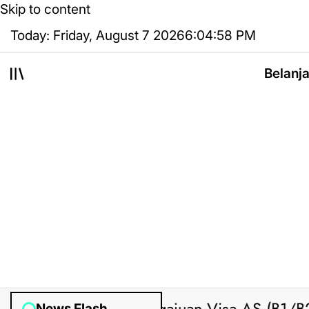
Skip to content
Today: Friday, August 7 2026
6
:
04
:
59
PM
Belanj
News Flash
Posted by