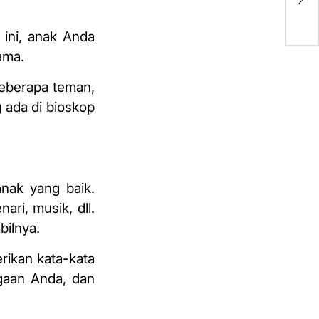
ke
 ini, anak Anda
ama.
 beberapa teman,
 ada di bioskop
anak yang
baik.
ri, musik, dll.
bilnya.
rikan kata-kata
gaan Anda, dan