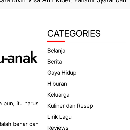
kin Visa Anti Ribet: Pahami Syarat dan Solusi 
CATEGORIES
u-anak
Belanja
Berita
Gaya Hidup
Hiburan
Keluarga
 pun, itu harus
Kuliner dan Resep
Lirik Lagu
dalah benar dan
Reviews