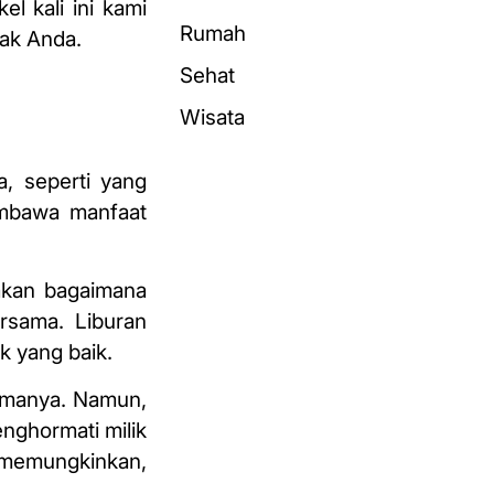
el kali ini kami
Rumah
nak Anda.
Sehat
Wisata
, seperti yang
membawa manfaat
yakan bagaimana
rsama. Liburan
k yang baik.
samanya. Namun,
nghormati milik
k memungkinkan,