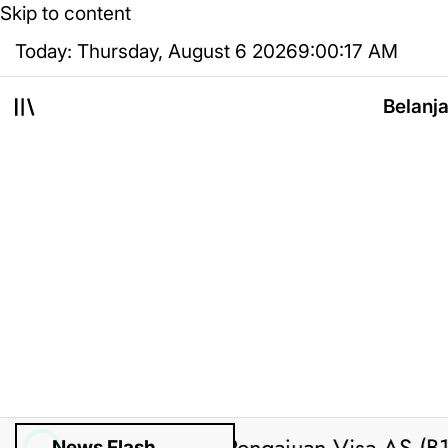
Skip to content
Today: Thursday, August 6 2026
9
:
00
:
18
AM
Belanj
News Flash
Posted by