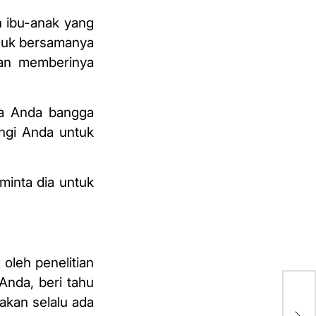
 ibu-anak yang
uduk bersamanya
dan memberinya
wa Anda bangga
angi Anda untuk
minta dia untuk
 oleh penelitian
Anda, beri tahu
9 
akan selalu ada
yan