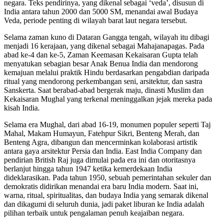
negara. Teks pendirinya, yang dikenal sebagai ‘veda’, disusun di
India antara tahun 2000 dan 5000 SM, menandai awal Budaya
Veda, periode penting di wilayah barat laut negara tersebut.
Selama zaman kuno di Dataran Gangga tengah, wilayah itu dibagi
menjadi 16 kerajaan, yang dikenal sebagai Mahajanapagas. Pada
abad ke-4 dan ke-5, Zaman Keemasan Kekaisaran Gupta telah
menyatukan sebagian besar Anak Benua India dan mendorong
kemajuan melalui praktik Hindu berdasarkan pengabdian daripada
ritual yang mendorong perkembangan seni, arsitektur, dan sastra
Sanskerta. Saat berabad-abad bergerak maju, dinasti Muslim dan
Kekaisaran Mughal yang terkenal meninggalkan jejak mereka pada
kisah India.
Selama era Mughal, dari abad 16-19, monumen populer seperti Taj
Mahal, Makam Humayun, Fatehpur Sikri, Benteng Merah, dan
Benteng Agra, dibangun dan mencerminkan kolaborasi artistik
antara gaya arsitektur Persia dan India. East India Company dan
pendirian British Raj juga dimulai pada era ini dan otoritasnya
berlanjut hingga tahun 1947 ketika kemerdekaan India
dideklarasikan. Pada tahun 1950, sebuah pemerintahan sekuler dan
demokratis didirikan menandai era baru India modern. Saat ini,
warna, ritual, spiritualitas, dan budaya India yang semarak dikenal
dan dikagumi di seluruh dunia, jadi paket liburan ke India adalah
pilihan terbaik untuk pengalaman penuh keajaiban negara.