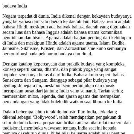
budaya India
Negara terpadat di dunia, India dikenal dengan kekayaan budayanya
yang bervariasi dari satu daerah ke daerah lain. Bahasa resmi adalah
bahasa Hindi, meskipun ada banyak bahasa daerah yang digunakan
secara luas dan bahasa Inggris adalah bahasa utama komunikasi
pendidikan dan bisnis. Agama adalah bagian penting dari kehidupan
di India dan meskipun Hindu adalah agama utama, Islam, Budha,
Jainisme, Sikhisme, Kristen, dan Zoroastrianisme kuno semuanya
berkontribusi pada peleburan budaya dan ritual.
Dengan katalog kepercayaan dan praktik budaya yang kompleks,
konsep seperti karma, dharma, dan praktik yoga yang sangat
populer, semuanya berasal dari India. Bahasa kuno seperti bahasa
Sansekerta dan Sangam, dianggap sebagai pilar budaya yang
penting di negara ini, meskipun seni pertunjukan dan musik
merupakan pusat dari jantung India yang semarak. Tarian sering
memerankan mitos, legenda, dan ajaran agama dan merupakan
pemandangan yang tidak boleh dilewatkan saat liburan ke India.
Dalam beberapa tahun terakhir, industri film India, terkadang
dikenal sebagai ‘Bollywood’, telah mendapatkan pengakuan di
seluruh dunia karena perpaduan brilian antara nilai-nilai modern dan
tradisional, membuka wawasan tentang India saat ini kepada
pemirsa di seluruh dunia. Nilai-nilai keluarga adalah pilar penting