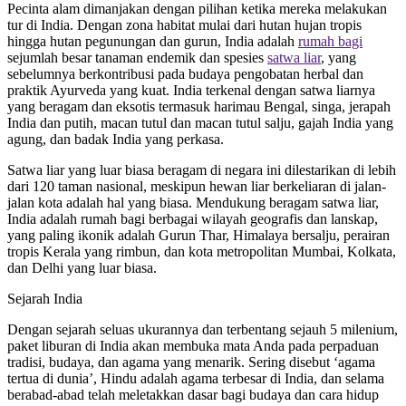
Pecinta alam dimanjakan dengan pilihan ketika mereka melakukan
tur di India. Dengan zona habitat mulai dari hutan hujan tropis
hingga hutan pegunungan dan gurun, India adalah
rumah bagi
sejumlah besar tanaman endemik dan spesies
satwa liar
, yang
sebelumnya berkontribusi pada budaya pengobatan herbal dan
praktik Ayurveda yang kuat. India terkenal dengan satwa liarnya
yang beragam dan eksotis termasuk harimau Bengal, singa, jerapah
India dan putih, macan tutul dan macan tutul salju, gajah India yang
agung, dan badak India yang perkasa.
Satwa liar yang luar biasa beragam di negara ini dilestarikan di lebih
dari 120 taman nasional, meskipun hewan liar berkeliaran di jalan-
jalan kota adalah hal yang biasa. Mendukung beragam satwa liar,
India adalah rumah bagi berbagai wilayah geografis dan lanskap,
yang paling ikonik adalah Gurun Thar, Himalaya bersalju, perairan
tropis Kerala yang rimbun, dan kota metropolitan Mumbai, Kolkata,
dan Delhi yang luar biasa.
Sejarah India
Dengan sejarah seluas ukurannya dan terbentang sejauh 5 milenium,
paket liburan di India akan membuka mata Anda pada perpaduan
tradisi, budaya, dan agama yang menarik. Sering disebut ‘agama
tertua di dunia’, Hindu adalah agama terbesar di India, dan selama
berabad-abad telah meletakkan dasar bagi budaya dan cara hidup