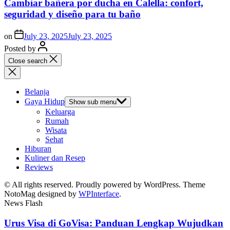
Cambiar bañera por ducha en Calella: confort,
seguridad y diseño para tu baño
on
July 23, 2025
July 23, 2025
Posted by
Close search
Belanja
Gaya Hidup
Show sub menu
Keluarga
Rumah
Wisata
Sehat
Hiburan
Kuliner dan Resep
Reviews
© All rights reserved. Proudly powered by WordPress. Theme
NotoMag designed by
WPInterface
.
News Flash
Urus Visa di GoVisa: Panduan Lengkap Wujudkan