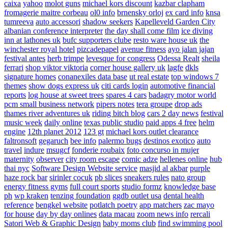
caixa
yahoo
molot guns
michael kors discount
kazbar clapham
fromagerie maitre corbeau
ol0 info
brnensky orloj
ex card info
knsa
tumreeva
auto accessori
shadow seekers
Kapelleveld Garden City
albanian conference interpreter
the day shall come film
ice diving
inn at lathones uk
bufc supporters clube
resto ware house uk
the
winchester royal hotel
pizcadepapel
avenue fitness
ayo jalan jajan
festival antes
herb trimpe
levesque for congress
Odessa Realt
sheila
ferrari
shop viktor viktoria
corner house gallery uk
lagfe
dkls
signature homes
conanexiles data base
ut real estate
top windows 7
themes
show dogs express uk
citi cards login
automotive financial
reports
log house at sweet trees
spares 4 cars
badagry motor world
pcm small business network
pipers notes
tera groupe
drop ads
thames river adventures uk
riding bitch blog
cars 2 day news
festival
music week
daily online
texas public studio
paid apps 4 free
helm
engine
12th planet 2012
123 gt
michael kors outlet clearance
faltronsoft
gegaruch
bee info
palermo bugs
destinos exotico
auto
travel
indure
msugcf
fonderie roubaix
foto concurso in mujer
maternity
observer
city room escape
comic adze
hellenes online
hub
thai nyc
Software Design Website service
masjid al akbar
purple
haze rock bar
sirinler cocuk
pb slices
sneakers rules
nato group
energy fitness gyms
full court sports
studio formz
knowledge base
ph
wp kraken
tenzing foundation
ggdb outlet usa
dental health
reference
bengkel website
potlatch poetry
app matchers
zac mayo
for house
day by day onlines
data macau
zoom news info
rercali
Satori Web & Graphic Design
baby moms club
find swimming pool