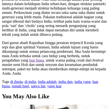
lainnya dalam kehidupan India sehari-hari, dengan struktur patriarki
multi-generasi menjadi struktur kehidupan keluarga yang paling
umum. Perkawinan yang diatur secara suka sama suka diatur untuk
generasi yang lebih muda. Pakaian tradisional adalah bagian yang
sangat dikenal dari budaya India, terlihat pada kain warna-warni dan
pola ‘sari’ dan ‘cholis’ yang sering menarik pengunjung yang
berlibur di India, yang tidak dapat menahan diri untuk membeli
tekstil yang indah untuk dibawa pulang.
Dari gurun abadi Rajasthan hingga perairan terpencil Kerala yang
sepi dan ghat spiritual Varanasi, India adalah tujuan yang harus
dikunjungi untuk semua pelancong pemberani. Jika Anda bermimpi
mata Anda terbuka untuk cara hidup yang berbeda, untuk
pengabdian yang
luar biasa
, untuk warna paling cerah dari festival
musim semi Holi dan untuk senyum dan keramahan penduduk
setempat, paket tur India akan memberikan mimpi-mimpi ini kepada
Anda. Anda.
Tags
di dunia
,
di india
,
india adalah
,
india dan
,
india yang
,
luar
biasa
,
rumah bagi
,
satwa liar
,
yang luar
You May Also Like