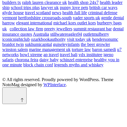
builders tx
ralph lauren clearance uk
health shop 24x7
health leader
ship
school trips plus
lawyer uk
puppy love pets
british car ways
glyde house
travel scotland
news
health full life
criminal defense
vermont
hertfordshire crossroads-south
vader sports uk
gentle dental
harrow
elegant international
michael kors outlet kors
burberry bags
uk
collection law firm
preety jewellers
summit restaurant bar
dental
insurance quotes
Australia
stillwatereagles94
outletmulberry
iconicnightclub
ozarkbookauthority
visit today uk
hendersonumc
braidot twin
sukhumicapital
guiseleyinfants
the beer growler
winston salem
marine management uk
torture law
baron samedi
u7
networks
bowl xtreme
ap travel
travel bali
vdx institutee
igeno
safaris
chorona feira
daisy baby
schinzel enterprise
healthy you in
one minute
block chain conf
legends myths and whiskey
© All rights reserved. Proudly powered by WordPress. Theme
NotoMag designed by
WPInterface
.