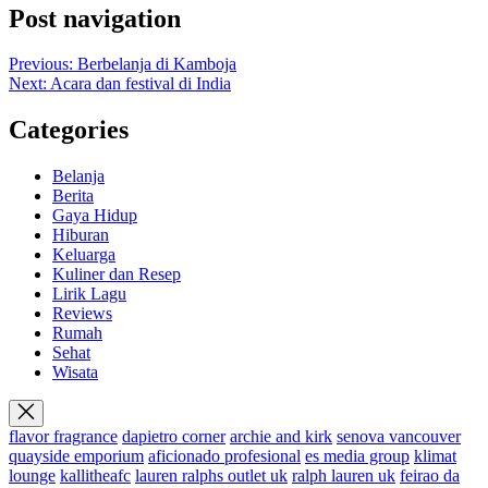
Post navigation
Previous:
Berbelanja di Kamboja
Next:
Acara dan festival di India
Categories
Belanja
Berita
Gaya Hidup
Hiburan
Keluarga
Kuliner dan Resep
Lirik Lagu
Reviews
Rumah
Sehat
Wisata
flavor fragrance
dapietro corner
archie and kirk
senova vancouver
quayside emporium
aficionado profesional
es media group
klimat
lounge
kallitheafc
lauren ralphs outlet uk
ralph lauren uk
feirao da