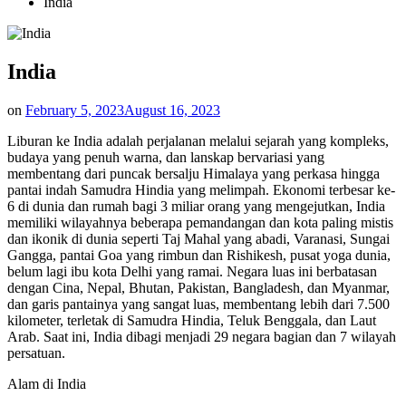
India
India
on
February 5, 2023
August 16, 2023
Liburan ke India adalah perjalanan melalui sejarah yang kompleks,
budaya yang penuh warna, dan lanskap bervariasi yang
membentang dari puncak bersalju Himalaya yang perkasa hingga
pantai indah Samudra Hindia yang melimpah. Ekonomi terbesar ke-
6 di dunia dan rumah bagi 3 miliar orang yang mengejutkan, India
memiliki wilayahnya beberapa pemandangan dan kota paling mistis
dan ikonik di dunia seperti Taj Mahal yang abadi, Varanasi, Sungai
Gangga, pantai Goa yang rimbun dan Rishikesh, pusat yoga dunia,
belum lagi ibu kota Delhi yang ramai. Negara luas ini berbatasan
dengan Cina, Nepal, Bhutan, Pakistan, Bangladesh, dan Myanmar,
dan garis pantainya yang sangat luas, membentang lebih dari 7.500
kilometer, terletak di Samudra Hindia, Teluk Benggala, dan Laut
Arab. Saat ini, India dibagi menjadi 29 negara bagian dan 7 wilayah
persatuan.
Alam di India