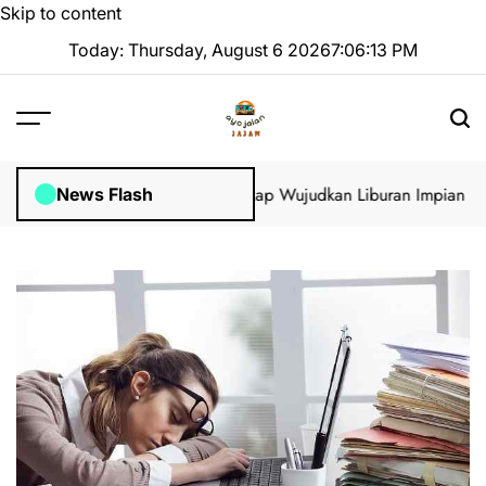
Skip to content
Today: Thursday, August 6 2026
7
:
06
:
14
PM
isa di GoVisa: Panduan Lengkap Wujudkan Liburan Impian 2025 T
News Flash