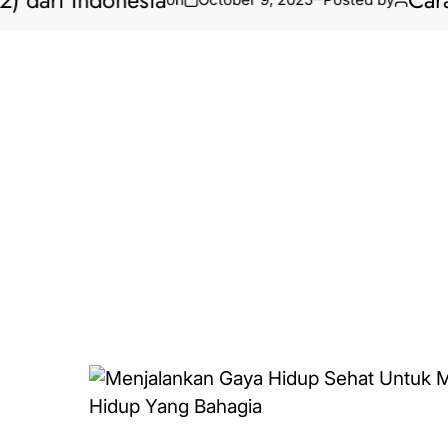
dari Indonesia
Cara Bi