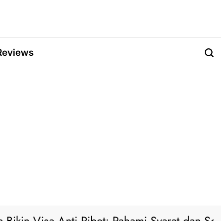
Reviews