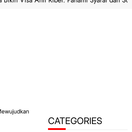
kin Visa Anti Ribet: Pahami Syarat dan Solusi 
CATEGORIES