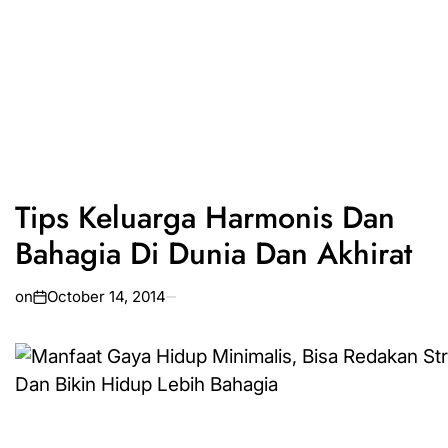
Tips Keluarga Harmonis Dan
Bahagia Di Dunia Dan Akhirat
on
October 14, 2014