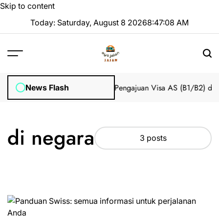
Skip to content
Today: Saturday, August 8 2026
8
:
47
:
08
AM
 Impian 2025 Tanpa Stres
Bantuan Pengajuan Visa AS (B1/B2) dari
News Flash
di negara
3 posts