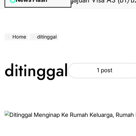
Bantuan Pengajuan Visa AS (B1/B2) 
Home
ditinggal
ditinggal
1 post