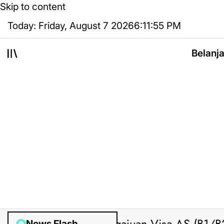
Skip to content
Today: Friday, August 7 2026
6
:
11
:
56
PM
Belanj
News Flash
Posted by