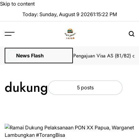
Skip to content
Today: Sunday, August 9 2026
1
:
15
:
22
PM
 Impian 2025 Tanpa Stres
Bantuan Pengajuan Visa AS (B1/B2) dari
News Flash
dukung
5 posts