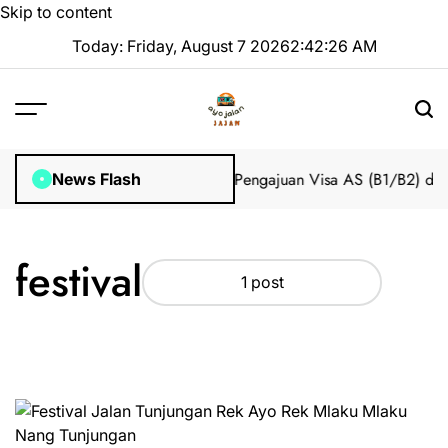
Skip to content
Today: Friday, August 7 2026
2
:
42
:
26
AM
 Impian 2025 Tanpa Stres
Bantuan Pengajuan Visa AS (B1/B2) dari
News Flash
festival
1 post