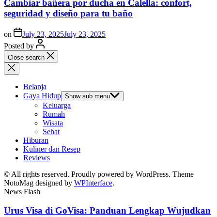
Cambiar bañera por ducha en Calella: confort,
seguridad y diseño para tu baño
on
July 23, 2025
July 23, 2025
Posted by
Close search
Belanja
Gaya Hidup
Show sub menu
Keluarga
Rumah
Wisata
Sehat
Hiburan
Kuliner dan Resep
Reviews
© All rights reserved. Proudly powered by WordPress. Theme
NotoMag designed by
WPInterface
.
News Flash
Urus Visa di GoVisa: Panduan Lengkap Wujudkan