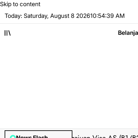
Skip to content
Today: Saturday, August 8 2026
10
:
54
:
40
AM
Belanj
News Flash
Posted by