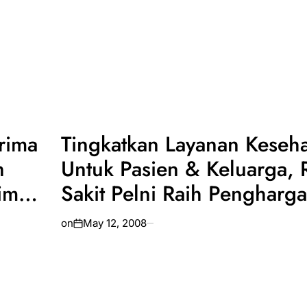
rima
Tingkatkan Layanan Keseha
h
Untuk Pasien & Keluarga,
rime
Sakit Pelni Raih Pengharga
2019
on
May 12, 2008