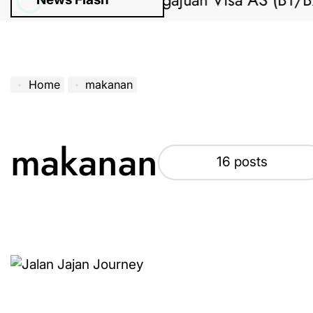
Bantuan Pengajuan Visa AS (B1/B2) dar
Home
makanan
makanan
16 posts