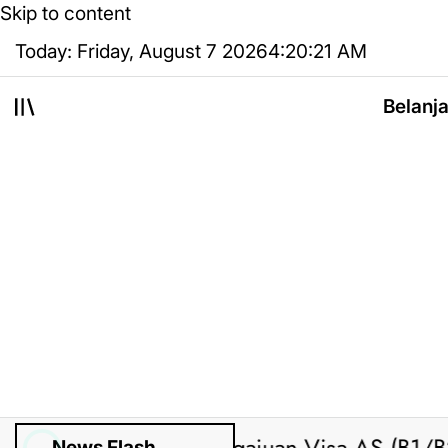
Skip to content
Today: Friday, August 7 2026
4
:
20
:
22
AM
Belanj
News Flash
ted by