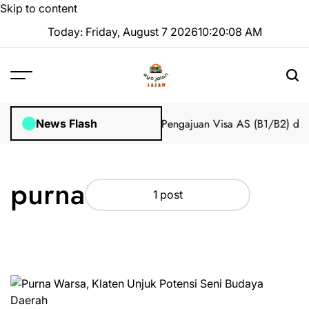
Skip to content
Today: Friday, August 7 2026
10
:
20
:
08
AM
 Impian 2025 Tanpa Stres
Bantuan Pengajuan Visa AS (B1/B2) dari
News Flash
purna
1 post