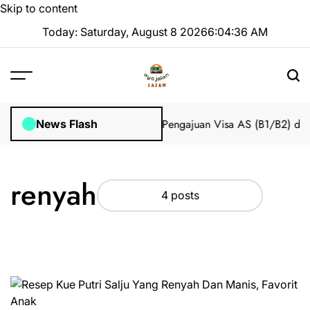
Skip to content
Today: Saturday, August 8 2026
6
:
04
:
36
AM
 Impian 2025 Tanpa Stres
Bantuan Pengajuan Visa AS (B1/B2) dari
News Flash
renyah
4 posts