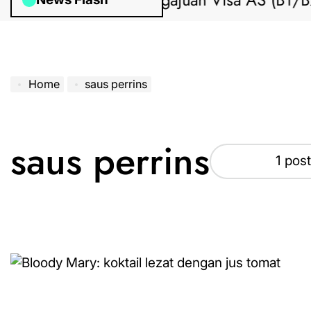
Bantuan Pengajuan Visa AS (B1/B2) 
Home
saus perrins
saus perrins
1 post