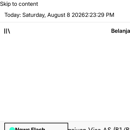
Skip to content
Today: Saturday, August 8 2026
2
:
23
:
29
PM
Belanj
News Flash
Posted by