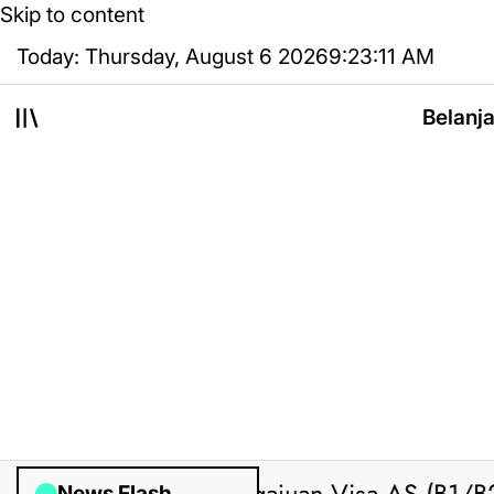
Skip to content
Today: Thursday, August 6 2026
9
:
23
:
12
AM
Belanj
News Flash
Posted by