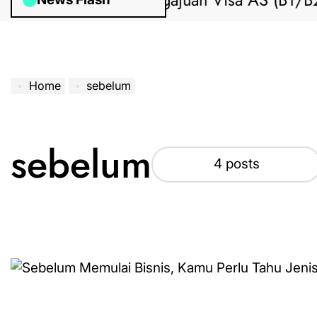
Bantuan Pengajuan Visa AS (B1/B2) 
Home
sebelum
sebelum
4 posts