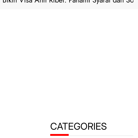
ikin Visa Anti Ribet: Pahami Syarat dan Solusi 
CATEGORIES