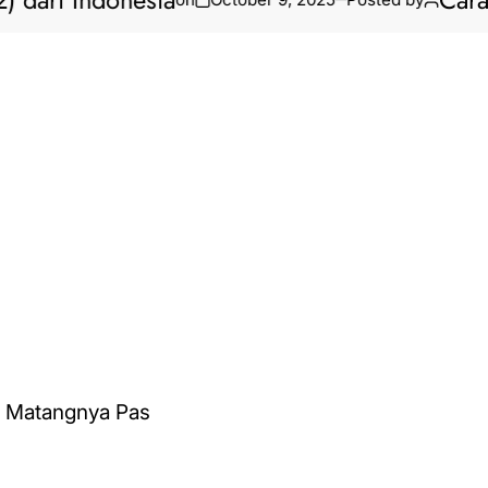
dari Indonesia
Cara B