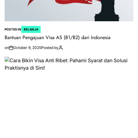
POSTED IN
BELANJA
Bantuan Pengajuan Visa AS (B1/B2) dari Indonesia
on
October 9, 2025
Posted by