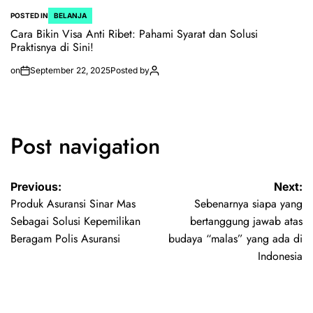
POSTED IN
BELANJA
Cara Bikin Visa Anti Ribet: Pahami Syarat dan Solusi
Praktisnya di Sini!
on
September 22, 2025
Posted by
Post navigation
Previous:
Next:
Produk Asuransi Sinar Mas
Sebenarnya siapa yang
Sebagai Solusi Kepemilikan
bertanggung jawab atas
Beragam Polis Asuransi
budaya “malas” yang ada di
Indonesia