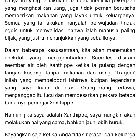
hanya itu yang ia lakukan. Ia tidak memiliki pekerjaan
yang menghasilkan uang, juga tidak pernah berusaha
memberikan makanan yang layak untuk keluarganya.
Semua yang ia lakukan hanyalah perwujudan tindak
egois untuk memvalidasi bahwa ialah manusia paling
bijak, yang justru menunjukkan yang sebaliknya.
Dalam beberapa kesusastraan, kita akan menemukan
anekdot yang menggambarkan Socrates disiram
seember air oleh Xanthippe ketika ia pulang dengan
tangan kosong, tanpa makanan dan uang. ‘Tragedi’
inilah yang mempelopori lahirnya kutipan legendaris
yang saya kutip di atas. Orang-orang tertawa,
menganggap itu lucu dan membesarkan perkara betapa
buruknya perangai Xanthippe.
Namun, jika saya adalah Xanthippe, saya mungkin akan
melakukan hal yang sama, bahkan jauh lebih buruk.
Bayangkan saja ketika Anda tidak berasal dari keluarga