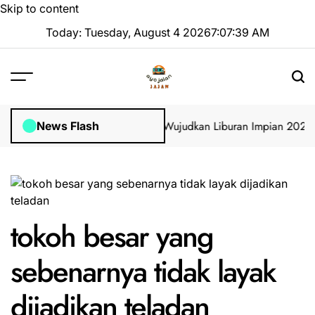
Skip to content
Today: Tuesday, August 4 2026
7
:
07
:
40
AM
a di GoVisa: Panduan Lengkap Wujudkan Liburan Impian 2025 Tanp
News Flash
tokoh besar yang
sebenarnya tidak layak
dijadikan teladan