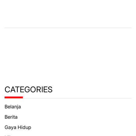
CATEGORIES
Belanja
Berita
Gaya Hidup