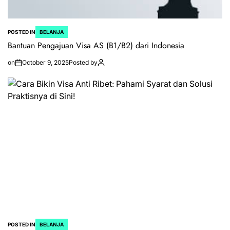
POSTED IN
BELANJA
Bantuan Pengajuan Visa AS (B1/B2) dari Indonesia
on
October 9, 2025
Posted by
POSTED IN
BELANJA