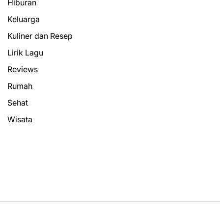
Hiburan
Keluarga
Kuliner dan Resep
Lirik Lagu
Reviews
Rumah
Sehat
Wisata