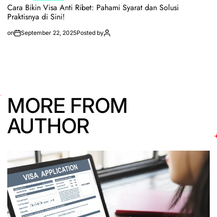
Cara Bikin Visa Anti Ribet: Pahami Syarat dan Solusi
Praktisnya di Sini!
on
September 22, 2025
Posted by
MORE FROM
AUTHOR