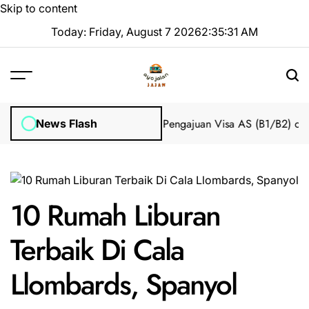
Skip to content
Today: Friday, August 7 2026
2
:
35
:
32
AM
Impian 2025 Tanpa Stres
Bantuan Pengajuan Visa AS (B1/B2) dari I
News Flash
10 Rumah Liburan
Terbaik Di Cala
Llombards, Spanyol