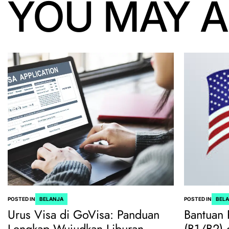
YOU MAY A
POSTED IN
BELANJA
POSTED IN
BEL
Urus Visa di GoVisa: Panduan
Bantuan 