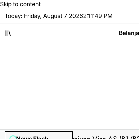
Skip to content
Today: Friday, August 7 2026
2
:
11
:
50
PM
Belanj
News Flash
sted by