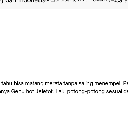
ri Indonesia
Cara Biki
ahu bisa matang merata tanpa saling
menempel. P
ptanya Gehu hot Jeletot. Lalu potong-potong sesuai 