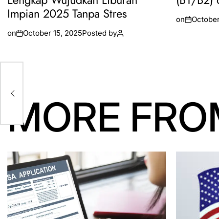
Lengkap Wujudkan Liburan
(B1/B2) 
Impian 2025 Tanpa Stres
on
October
on
October 15, 2025
Posted by
t
MORE FRO