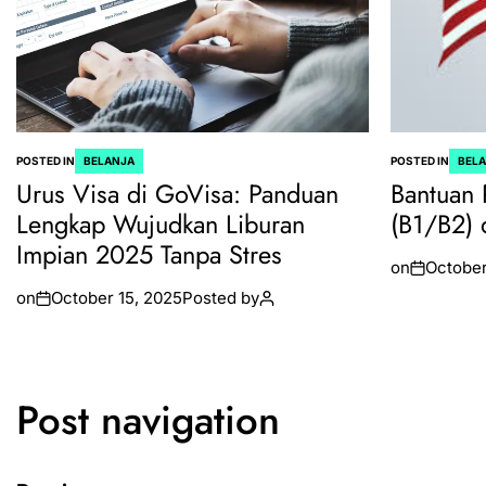
POSTED IN
BELANJA
POSTED IN
BEL
Urus Visa di GoVisa: Panduan
Bantuan 
Lengkap Wujudkan Liburan
(B1/B2) 
Impian 2025 Tanpa Stres
on
October
on
October 15, 2025
Posted by
Post navigation