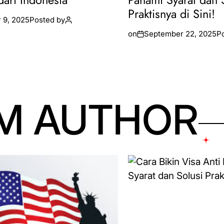
dari Indonesia
Pahami Syarat dan 
Praktisnya di Sini!
 9, 2025
Posted by
on
September 22, 2025
P
M AUTHOR