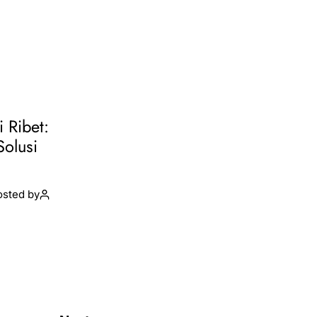
i Ribet:
Solusi
osted by