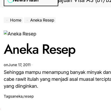
Bantuan Pengajuan Visa AS (B1/B2) da
Home
Aneka Resep
Aneka Resep
on
June 17, 2011
Sehingga mampu menampung banyak minyak dan t
cabe rawit itulah yang menjadi asal muasal terci
yang diinginkan.
Tags
aneka
,
resep