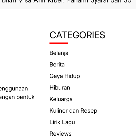
n Visa Anti Ribet: Pahami Syarat dan Solusi Pr
CATEGORIES
Belanja
Berita
Gaya Hidup
Hiburan
enggunaan
dengan bentuk
Keluarga
Kuliner dan Resep
Lirik Lagu
Reviews