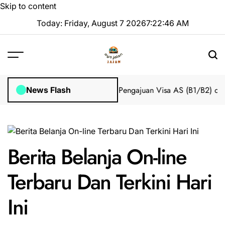
Skip to content
Today: Friday, August 7 2026
7
:
22
:
47
AM
Impian 2025 Tanpa Stres
Bantuan Pengajuan Visa AS (B1/B2) dari 
News Flash
Berita Belanja On-line
Terbaru Dan Terkini Hari
Ini