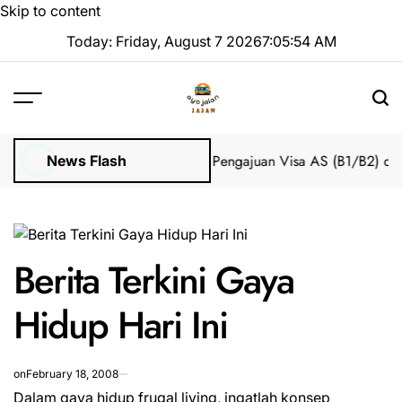
Skip to content
Today: Friday, August 7 2026
7
:
05
:
54
AM
Impian 2025 Tanpa Stres
Bantuan Pengajuan Visa AS (B1/B2) dari 
News Flash
Berita Terkini Gaya
Hidup Hari Ini
on
February 18, 2008
Dalam gaya hidup frugal living, ingatlah konsep