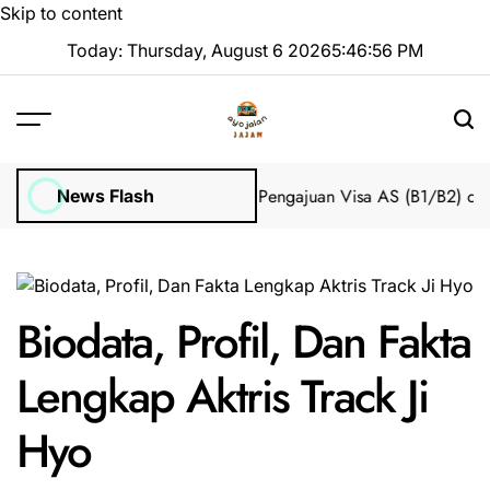
Skip to content
Today: Thursday, August 6 2026
5
:
46
:
57
PM
mpian 2025 Tanpa Stres
Bantuan Pengajuan Visa AS (B1/B2) dari I
News Flash
Biodata, Profil, Dan Fakta
Lengkap Aktris Track Ji
Hyo