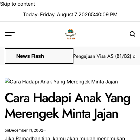
Skip to content
Today: Friday, August 7 2026
5
:
40
:
10
PM
Impian 2025 Tanpa Stres
Bantuan Pengajuan Visa AS (B1/B2) dari 
News Flash
Cara Hadapi Anak Yang
Merengek Minta Jajan
on
December 11, 2002
Jika Ramadhan tiba, kamu akan mudah menemukan