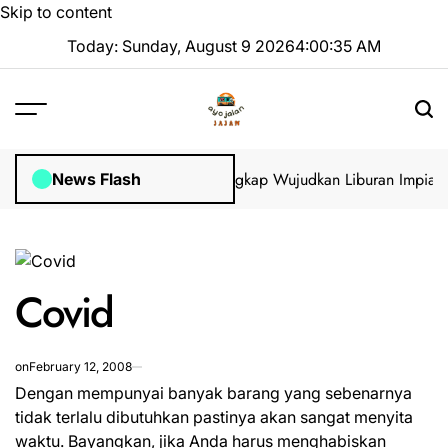
Skip to content
Today: Sunday, August 9 2026
4
:
00
:
35
AM
us Visa di GoVisa: Panduan Lengkap Wujudkan Liburan Impian 202
News Flash
Covid
on
February 12, 2008
Dengan mempunyai banyak barang yang sebenarnya
tidak terlalu dibutuhkan pastinya akan sangat menyita
waktu. Bayangkan, jika Anda harus menghabiskan