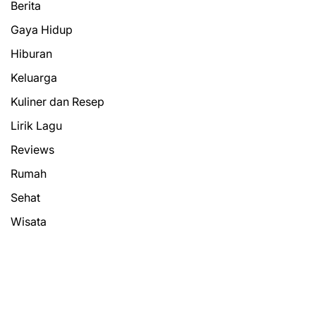
Berita
Gaya Hidup
Hiburan
Keluarga
Kuliner dan Resep
Lirik Lagu
Reviews
Rumah
Sehat
Wisata