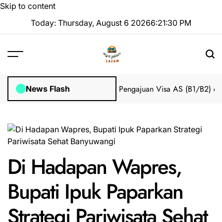
Skip to content
Today: Thursday, August 6 2026
6
:
21
:
31
PM
 Impian 2025 Tanpa Stres
Bantuan Pengajuan Visa AS (B1/B2) dari
News Flash
Di Hadapan Wapres,
Bupati Ipuk Paparkan
Strategi Pariwisata Sehat