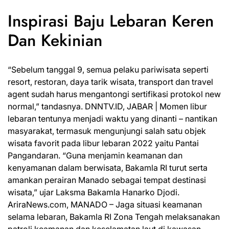
Inspirasi Baju Lebaran Keren
Dan Kekinian
“Sebelum tanggal 9, semua pelaku pariwisata seperti
resort, restoran, daya tarik wisata, transport dan travel
agent sudah harus mengantongi sertifikasi protokol new
normal,” tandasnya. DNNTV.ID, JABAR | Momen libur
lebaran tentunya menjadi waktu yang dinanti – nantikan
masyarakat, termasuk mengunjungi salah satu objek
wisata favorit pada libur lebaran 2022 yaitu Pantai
Pangandaran. “Guna menjamin keamanan dan
kenyamanan dalam berwisata, Bakamla RI turut serta
amankan perairan Manado sebagai tempat destinasi
wisata,” ujar Laksma Bakamla Hanarko Djodi.
AriraNews.com, MANADO – Jaga situasi keamanan
selama lebaran, Bakamla RI Zona Tengah melaksanakan