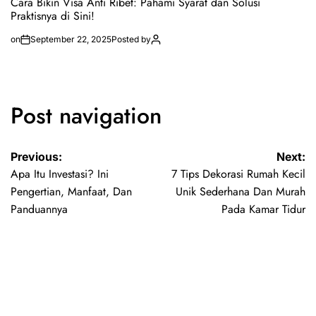
Cara Bikin Visa Anti Ribet: Pahami Syarat dan Solusi
Praktisnya di Sini!
on
September 22, 2025
Posted by
Post navigation
Previous:
Next:
Apa Itu Investasi? Ini
7 Tips Dekorasi Rumah Kecil
Pengertian, Manfaat, Dan
Unik Sederhana Dan Murah
Panduannya
Pada Kamar Tidur