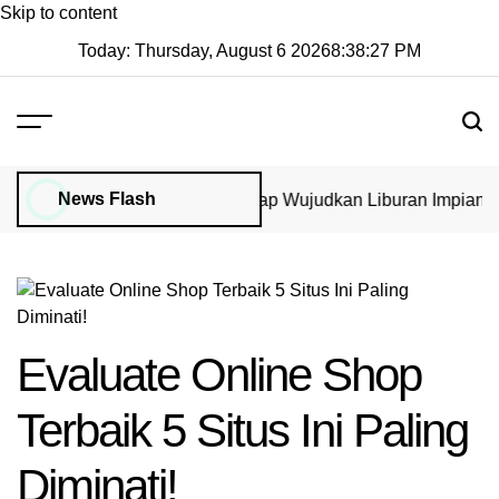
Skip to content
Today: Thursday, August 6 2026
8
:
38
:
27
PM
News Flash
sa di GoVisa: Panduan Lengkap Wujudkan Liburan Impian 202
Evaluate Online Shop
Terbaik 5 Situs Ini Paling
Diminati!