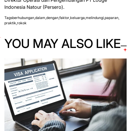
Direktur Operasi dan Pengembangan PT Lodge
Indonesia Natour (Persero).
Tags
berhubungan
,
dalam
,
dengan
,
faktor
,
keluarga
,
melindungi
,
paparan
,
praktik
,
rokok
YOU MAY ALSO LIKE