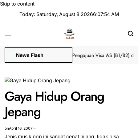
Skip to content
Today: Saturday, August 8 2026
6
:
07
:
54
AM
mpian 2025 Tanpa Stres
Bantuan Pengajuan Visa AS (B1/B2) dari I
News Flash
Gaya Hidup Orang
Jepang
on
April 16, 2007
Jenis musik pop ini sangat cepat hilang, tidak bisa