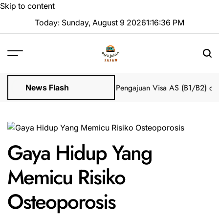
Skip to content
Today: Sunday, August 9 2026
1
:
16
:
37
PM
Impian 2025 Tanpa Stres
Bantuan Pengajuan Visa AS (B1/B2) dari I
News Flash
Gaya Hidup Yang
Memicu Risiko
Osteoporosis