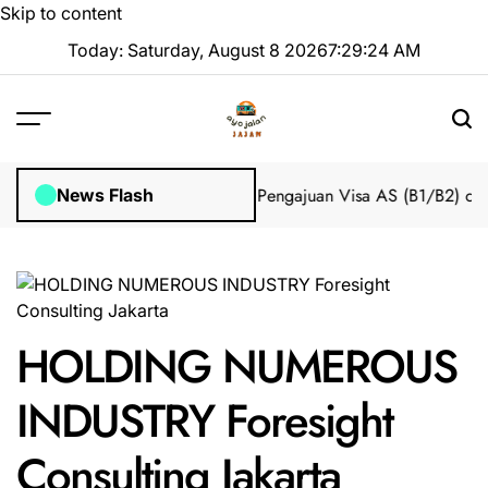
Skip to content
Today: Saturday, August 8 2026
7
:
29
:
25
AM
mpian 2025 Tanpa Stres
Bantuan Pengajuan Visa AS (B1/B2) dari I
News Flash
HOLDING NUMEROUS
INDUSTRY Foresight
Consulting Jakarta