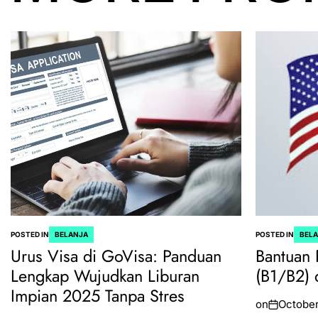
POSTED IN
BELANJA
POSTED IN
BEL
Urus Visa di GoVisa: Panduan
Bantuan 
Lengkap Wujudkan Liburan
(B1/B2) 
Impian 2025 Tanpa Stres
on
October