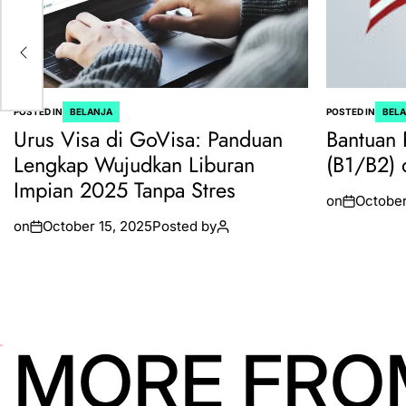
api
ah
POSTED IN
BELANJA
POSTED IN
BEL
Urus Visa di GoVisa: Panduan
Bantuan 
Lengkap Wujudkan Liburan
(B1/B2) 
Impian 2025 Tanpa Stres
on
October
on
October 15, 2025
Posted by
MORE FRO