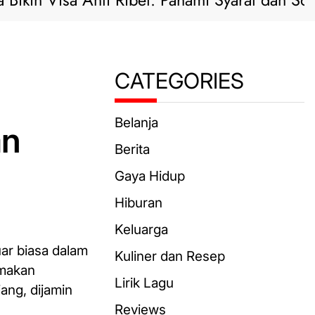
n Visa Anti Ribet: Pahami Syarat dan Solusi Pr
CATEGORIES
an
Belanja
Berita
Gaya Hidup
Hiburan
Keluarga
uar biasa dalam
Kuliner dan Resep
 makan
Lirik Lagu
ang, dijamin
Reviews