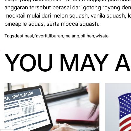
anggaran tersebut berasal dari gotong royong den
mocktail mulai dari melon squash, vanila squash,
pineaplle squas, serta mocca squash.
Tags
destinasi
,
favorit
,
liburan
,
malang
,
pilihan
,
wisata
YOU MAY A