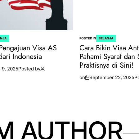
ANJA
POSTED IN
BELANJA
Pengajuan Visa AS
Cara Bikin Visa Ant
dari Indonesia
Pahami Syarat dan 
Praktisnya di Sini!
 9, 2025
Posted by
on
September 22, 2025
P
M AUTHOR