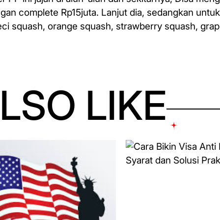
gan complete Rp15juta. Lanjut dia, sedangkan untu
 leci squash, orange squash, strawberry squash, gra
LSO LIKE