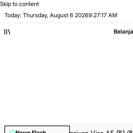
Skip to content
Today: Thursday, August 6 2026
9
:
27
:
18
AM
Belanj
News Flash
sted by