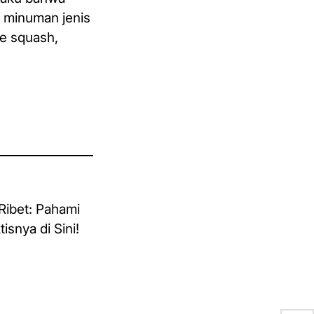
k minuman jenis
pe squash,