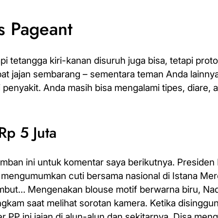
s Pageant
i tetangga kiri-kanan disuruh juga bisa, tetapi prot
akibat jajan sembarang – sementara teman Anda lainnya
i penyakit. Anda masih
bisa mengalami
tipes, diare, 
Rp 5 Juta
amban ini untuk komentar saya berikutnya. Presiden
2 mengumumkan cuti bersama nasional di Istana Mer
ambut… Mengenakan blouse motif berwarna biru, Na
ungkam saat melihat sorotan kamera. Ketika disingg
r PP ini jajan di alun-alun dan sekitarnya, Disa me