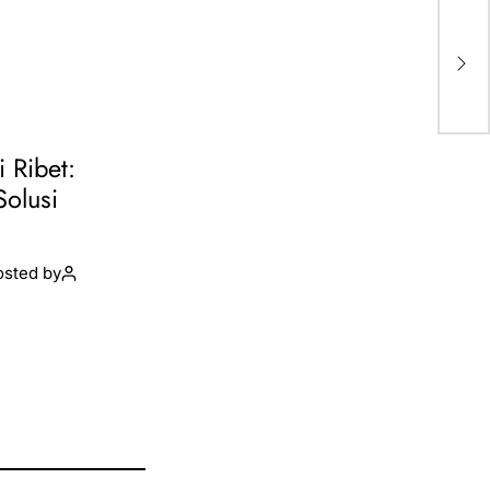
Jaj
Ci
Pe
i Ribet:
Solusi
osted by