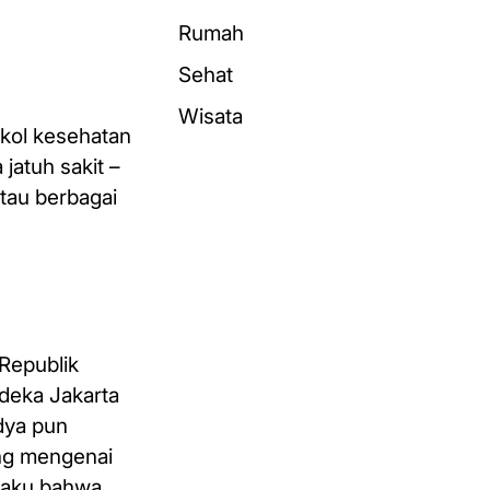
Rumah
Sehat
Wisata
okol kesehatan
 jatuh sakit –
atau berbagai
 Republik
deka Jakarta
dya pun
ung mengenai
ngaku bahwa