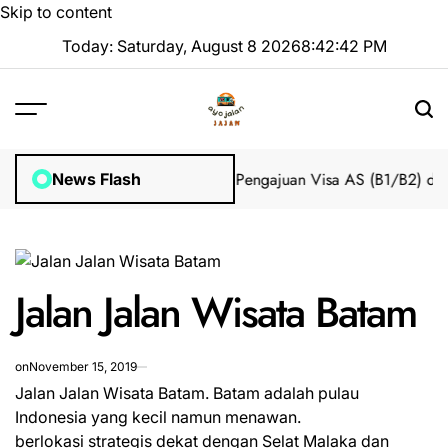
Skip to content
Today: Saturday, August 8 2026
8
:
42
:
43
PM
pian 2025 Tanpa Stres
Bantuan Pengajuan Visa AS (B1/B2) dari In
News Flash
Jalan Jalan Wisata Batam
on
November 15, 2019
Jalan Jalan Wisata Batam. Batam adalah pulau
Indonesia yang kecil namun menawan.
berlokasi strategis dekat dengan Selat Malaka dan