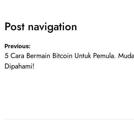
Post navigation
Previous:
5 Cara Bermain Bitcoin Untuk Pemula. Mud
Dipahami!