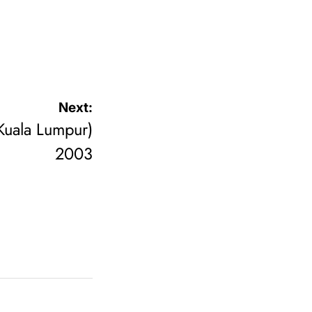
Next:
Kuala Lumpur)
2003