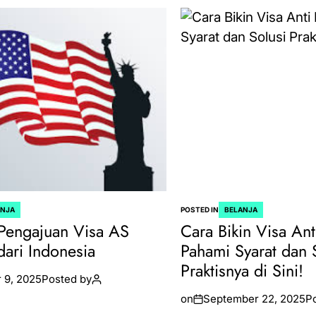
ANJA
POSTED IN
BELANJA
Pengajuan Visa AS
Cara Bikin Visa Ant
dari Indonesia
Pahami Syarat dan 
Praktisnya di Sini!
 9, 2025
Posted by
on
September 22, 2025
P