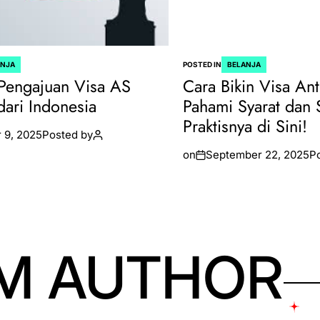
ANJA
POSTED IN
BELANJA
Pengajuan Visa AS
Cara Bikin Visa Ant
dari Indonesia
Pahami Syarat dan 
Praktisnya di Sini!
 9, 2025
Posted by
on
September 22, 2025
P
M AUTHOR