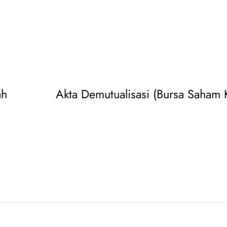
ah
Akta Demutualisasi (Bursa Saham 