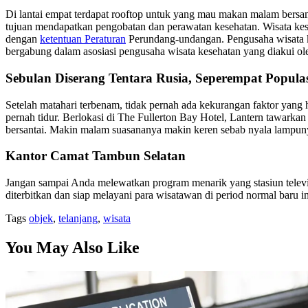
Di lantai empat terdapat rooftop untuk yang mau makan malam bersam
tujuan mendapatkan pengobatan dan perawatan kesehatan. Wisata keseha
dengan
ketentuan Peraturan
Perundang-undangan. Pengusaha wisata k
bergabung dalam asosiasi pengusaha wisata kesehatan yang diakui ol
Sebulan Diserang Tentara Rusia, Seperempat Popula
Setelah matahari terbenam, tidak pernah ada kekurangan faktor yang h
pernah tidur. Berlokasi di The Fullerton Bay Hotel, Lantern tawark
bersantai. Makin malam suasananya makin keren sebab nyala lampun
Kantor Camat Tambun Selatan
Jangan sampai Anda melewatkan program menarik yang stasiun televisi 
diterbitkan dan siap melayani para wisatawan di period normal baru 
Tags
objek
,
telanjang
,
wisata
You May Also Like