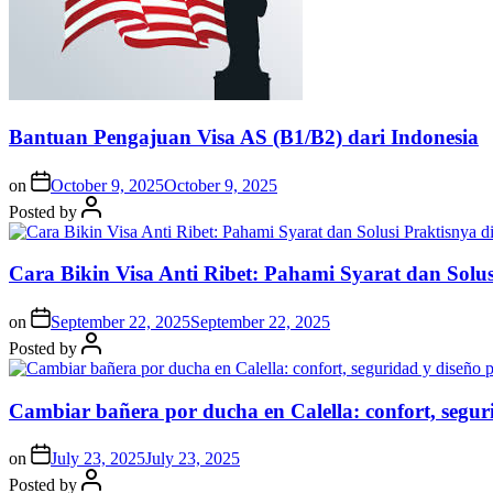
Bantuan Pengajuan Visa AS (B1/B2) dari Indonesia
on
October 9, 2025
October 9, 2025
Posted by
Cara Bikin Visa Anti Ribet: Pahami Syarat dan Solusi
on
September 22, 2025
September 22, 2025
Posted by
Cambiar bañera por ducha en Calella: confort, segur
on
July 23, 2025
July 23, 2025
Posted by