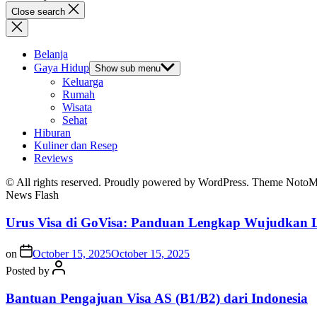
Close search
Belanja
Gaya Hidup
Show sub menu
Keluarga
Rumah
Wisata
Sehat
Hiburan
Kuliner dan Resep
Reviews
© All rights reserved. Proudly powered by WordPress. Theme Noto
News Flash
Urus Visa di GoVisa: Panduan Lengkap Wujudkan L
on
October 15, 2025
October 15, 2025
Posted by
Bantuan Pengajuan Visa AS (B1/B2) dari Indonesia