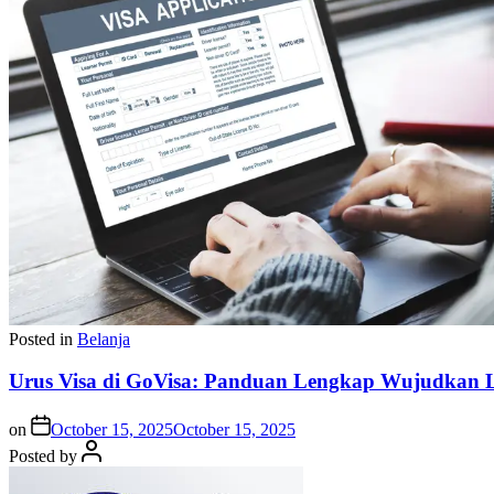
Posted in
Belanja
Urus Visa di GoVisa: Panduan Lengkap Wujudkan L
on
October 15, 2025
October 15, 2025
Posted by