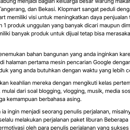
abung menjadi bagian keluarga besar warung makan 
 Tangerang, dan Bekasi. Klopmart sangat peduli den
 memiliki visi untuk meningkatkan daya penjualan 
1 produk unggulan yang banyak dicari maupun dimi
liki banyak produk untuk dijual tetap bisa merasak
n menemukan bahan bangunan yang anda inginkan kar
di halaman pertama mesin pencarian Google dengan
uk yang anda butuhkan dengan waktu yang lebih c
atkan keahlian mereka dengan mengikuti kelas pert
 mulai dari soal blogging, vlogging, musik, media sosi
ngga kemampuan berbahasa asing.
ia ingin menjadi seorang penulis perjalanan, misaln
lalu melakukan perjalanan paket liburan Beberapa 
termotivasi oleh para penulis perjalanan yang sukse