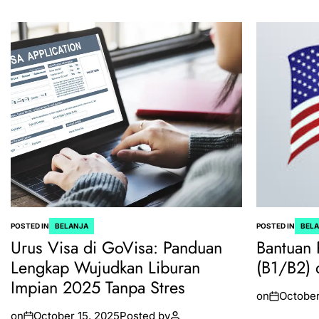
POSTED IN
BELANJA
POSTED IN
BEL
Urus Visa di GoVisa: Panduan
Bantuan 
Lengkap Wujudkan Liburan
(B1/B2) 
Impian 2025 Tanpa Stres
on
October
on
October 15, 2025
Posted by