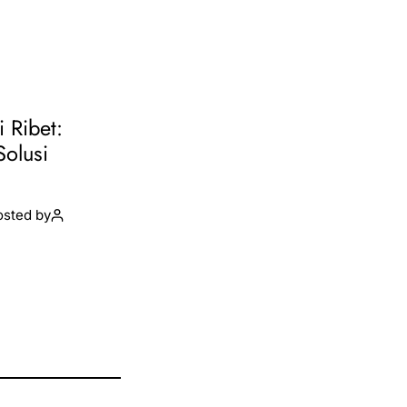
i Ribet:
Solusi
osted by