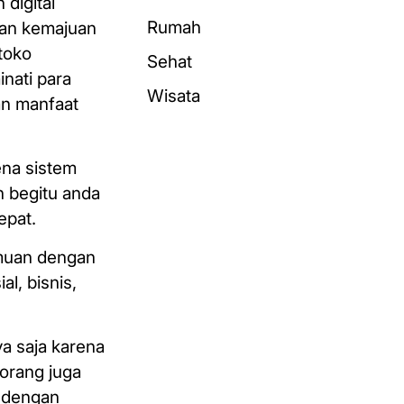
digital
Rumah
gan kemajuan
toko
Sehat
nati para
Wisata
an manfaat
ena sistem
 begitu anda
epat.
emuan dengan
al, bisnis,
ya saja karena
orang juga
s dengan