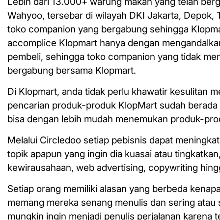
Lebih dari 13.000+ warung makan yang telah berg
Wahyoo, tersebar di wilayah DKI Jakarta, Depok,
toko companion yang bergabung sehingga Klopmart
accomplice Klopmart hanya dengan mengandalkan 
pembeli, sehingga toko companion yang tidak memi
bergabung bersama Klopmart.
Di Klopmart, anda tidak perlu khawatir kesulita
pencarian produk-produk KlopMart sudah berada 
bisa dengan lebih mudah menemukan produk-prod
Melalui Circledoo setiap pebisnis dapat meningk
topik apapun yang ingin dia kuasai atau tingkatkan,
kewirausahaan, web advertising, copywriting hi
Setiap orang memiliki alasan yang berbeda kenapa 
memang mereka senang menulis dan sering atau se
mungkin ingin menjadi penulis perjalanan karena 