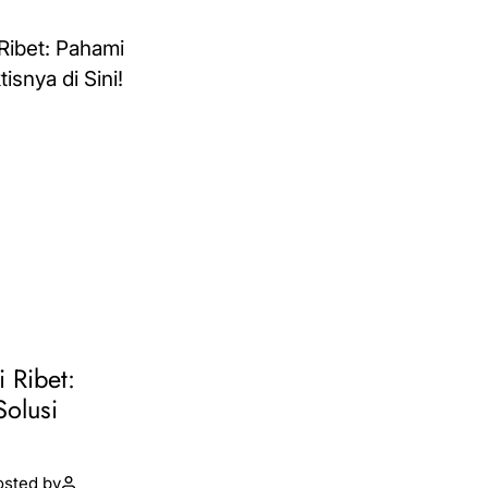
i Ribet:
Solusi
osted by