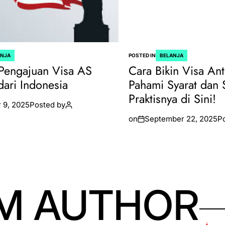
ANJA
POSTED IN
BELANJA
Pengajuan Visa AS
Cara Bikin Visa Ant
dari Indonesia
Pahami Syarat dan 
Praktisnya di Sini!
 9, 2025
Posted by
on
September 22, 2025
P
M AUTHOR