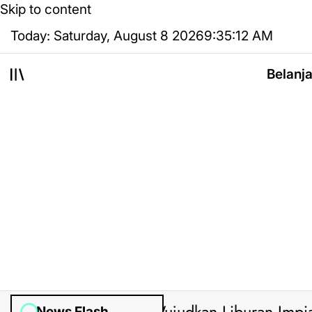
Skip to content
Today: Saturday, August 8 2026
9
:
35
:
13
AM
Belanj
News Flash