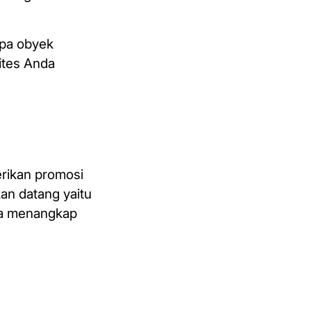
apa obyek
ites Anda
erikan promosi
an datang yaitu
isa menangkap