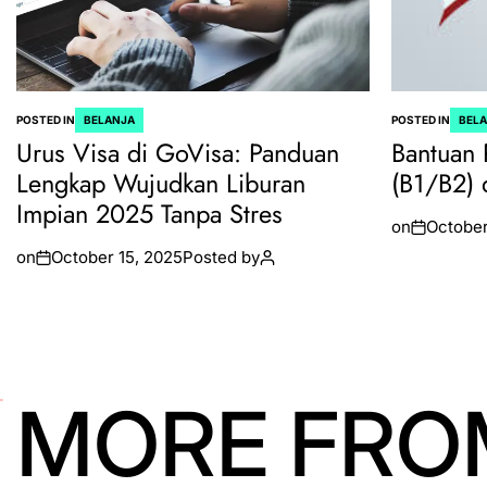
POSTED IN
BELANJA
POSTED IN
BEL
Urus Visa di GoVisa: Panduan
Bantuan 
Lengkap Wujudkan Liburan
(B1/B2) 
Impian 2025 Tanpa Stres
on
October
on
October 15, 2025
Posted by
MORE FRO