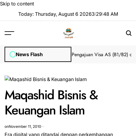
Skip to content
Today: Thursday, August 6 2026
3
:
29
:
49
AM
mpian 2025 Tanpa Stres
Bantuan Pengajuan Visa AS (B1/B2) dari I
News Flash
Maqashid Bisnis &
Keuangan Islam
on
November 11, 2010
Era digital yang ditandai dengan perkembangan