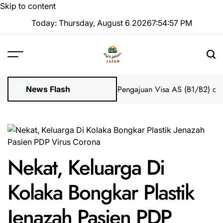
Skip to content
Today: Thursday, August 6 2026
7
:
54
:
58
PM
Impian 2025 Tanpa Stres
Bantuan Pengajuan Visa AS (B1/B2) dari 
News Flash
Nekat, Keluarga Di
Kolaka Bongkar Plastik
Jenazah Pasien PDP