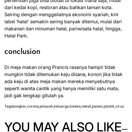
pertemuan juga bisa dibuat di lokasi mana saja, mulai
dari kedai kopi, restoran atau bahkan taman kota.
Seiring dengan menggeliatnya ekonomi syariah, kini
label ‘halal’ semakin sering banyak ditemui, mulai dari
makanan dan minuman halal, pariwisata halal, hingga,
Halal Park.
conclusion
Di meja makan orang Prancis rasanya hampir tidak
mungkin tidak ditemukan keju disana, konon jika tidak
ada keju di atas meja makan mereka menyebutnya
seperti wanita cantik yang hanya memiliki satu mata,
jadi gak lengkap gitulah ya.
Tags
bongkar
,
corona
,
jenazah
,
keluarga
,
kolaka
,
nekat
,
pasien
,
plastik
,
virus
YOU MAY ALSO LIKE