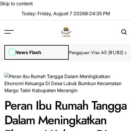
Skip to content
Today: Friday, August 7 2026
8
:
24
:
35
PM
mpian 2025 Tanpa Stres
Bantuan Pengajuan Visa AS (B1/B2) dari I
News Flash
Peran Ibu Rumah Tangga
Dalam Meningkatkan