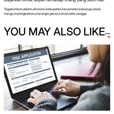
Tags
bumbun
,
dalam
,
ekonomi
,
kabupaten
,
kecamatan
,
keluarga
,
lubuk
,
margo
,
meningkatkan
,
merangin
,
peran
,
rumah
,
tabir
,
tangga
YOU MAY ALSO LIKE