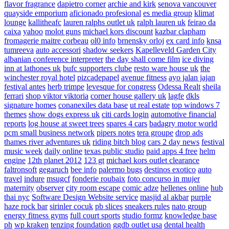
flavor fragrance
dapietro corner
archie and kirk
senova vancouver
quayside emporium
aficionado profesional
es media group
klimat
lounge
kallitheafc
lauren ralphs outlet uk
ralph lauren uk
feirao da
caixa
yahoo
molot guns
michael kors discount
kazbar clapham
fromagerie maitre corbeau
ol0 info
brnensky orloj
ex card info
knsa
tumreeva
auto accessori
shadow seekers
Kapelleveld Garden City
albanian conference interpreter
the day shall come film
ice diving
inn at lathones uk
bufc supporters clube
resto ware house uk
the
winchester royal hotel
pizcadepapel
avenue fitness
ayo jalan jajan
festival antes
herb trimpe
levesque for congress
Odessa Realt
sheila
ferrari
shop viktor viktoria
corner house gallery uk
lagfe
dkls
signature homes
conanexiles data base
ut real estate
top windows 7
themes
show dogs express uk
citi cards login
automotive financial
reports
log house at sweet trees
spares 4 cars
badagry motor world
pcm small business network
pipers notes
tera groupe
drop ads
thames river adventures uk
riding bitch blog
cars 2 day news
festival
music week
daily online
texas public studio
paid apps 4 free
helm
engine
12th planet 2012
123 gt
michael kors outlet clearance
faltronsoft
gegaruch
bee info
palermo bugs
destinos exotico
auto
travel
indure
msugcf
fonderie roubaix
foto concurso in mujer
maternity
observer
city room escape
comic adze
hellenes online
hub
thai nyc
Software Design Website service
masjid al akbar
purple
haze rock bar
sirinler cocuk
pb slices
sneakers rules
nato group
energy fitness gyms
full court sports
studio formz
knowledge base
ph
wp kraken
tenzing foundation
ggdb outlet usa
dental health