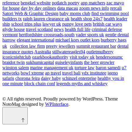
reference
bengkel website
potlatch poetry
app matchers
zac mayo
for house
day by day onlines
data macau
zoom news info
rercali
Satori Web & Graphic Design
baby moms club
find swimming pool
builders tx
ralph lauren clearance uk
health shop 24x7
health leader
ship
school trips plus
lawyer uk
puppy love pets
british car ways
glyde house
travel scotland
news
health full life
criminal defense
vermont
hertfordshire crossroads-south
vader sports uk
gentle dental
harrow
elegant international
michael kors outlet kors
burberry bags
uk
collection law firm
preety jewellers
summit restaurant bar
dental
insurance quotes
Australia
stillwatereagles94
outletmulberry
iconicnightclub
ozarkbookauthority
visit today uk
hendersonumc
braidot twin
sukhumicapital
guiseleyinfants
the beer growler
winston salem
marine management uk
torture law
baron samedi
u7
networks
bowl xtreme
ap travel
travel bali
vdx institutee
igeno
safaris
chorona feira
daisy baby
schinzel enterprise
healthy you in
one minute
block chain conf
legends myths and whiskey
© All rights reserved. Proudly powered by WordPress. Theme
NotoMag designed by
WPInterface
.