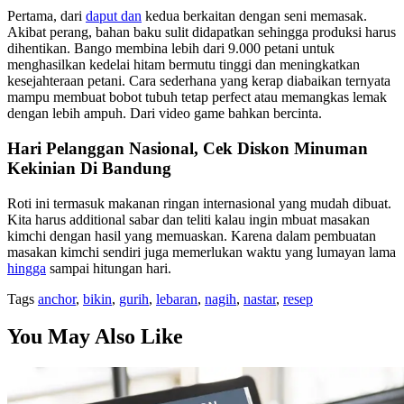
Pertama, dari
daput dan
kedua berkaitan dengan seni memasak.
Akibat perang, bahan baku sulit didapatkan sehingga produksi harus
dihentikan. Bango membina lebih dari 9.000 petani untuk
menghasilkan kedelai hitam bermutu tinggi dan meningkatkan
kesejahteraan petani. Cara sederhana yang kerap diabaikan ternyata
mampu membuat bobot tubuh tetap perfect atau memangkas lemak
dengan lebih ampuh. Dari video game bahkan bercinta.
Hari Pelanggan Nasional, Cek Diskon Minuman
Kekinian Di Bandung
Roti ini termasuk makanan ringan internasional yang mudah dibuat.
Kita harus additional sabar dan teliti kalau ingin mbuat masakan
kimchi dengan hasil yang memuaskan. Karena dalam pembuatan
masakan kimchi sendiri juga memerlukan waktu yang lumayan lama
hingga
sampai hitungan hari.
Tags
anchor
,
bikin
,
gurih
,
lebaran
,
nagih
,
nastar
,
resep
You May Also Like