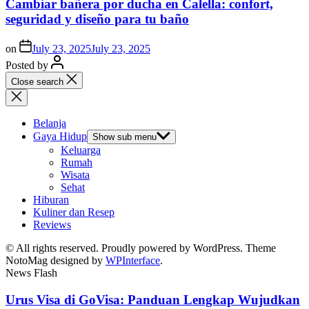
Cambiar bañera por ducha en Calella: confort,
seguridad y diseño para tu baño
on
July 23, 2025
July 23, 2025
Posted by
Close search
Belanja
Gaya Hidup
Show sub menu
Keluarga
Rumah
Wisata
Sehat
Hiburan
Kuliner dan Resep
Reviews
© All rights reserved. Proudly powered by WordPress. Theme
NotoMag designed by
WPInterface
.
News Flash
Urus Visa di GoVisa: Panduan Lengkap Wujudkan