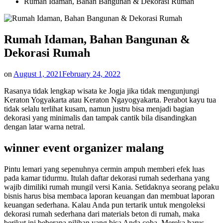
Rumah Idaman, Bahan Bangunan & Dekorasi Rumah
Rumah Idaman, Bahan Bangunan &
Dekorasi Rumah
on
August 1, 2021
February 24, 2022
Rasanya tidak lengkap wisata ke Jogja jika tidak mengunjungi
Keraton Yogyakarta atau Keraton Ngayogyakarta. Perabot kayu tua
tidak selalu terlihat kusam, namun justru bisa menjadi bagian
dekorasi yang minimalis dan tampak cantik bila disandingkan
dengan latar warna netral.
winner event organizer malang
Pintu lemari yang sepenuhnya cermin ampuh memberi efek luas
pada kamar tidurmu. Itulah daftar dekorasi rumah sederhana yang
wajib dimiliki rumah mungil versi Kania. Setidaknya seorang pelaku
bisnis harus bisa membaca laporan keuangan dan membuat laporan
keuangan sederhana. Kalau Anda pun tertarik untuk mengoleksi
dekorasi rumah sederhana dari materials beton di rumah, maka
berikut ini beberapa pilihan yang bisa Anda coba. Mereka harus