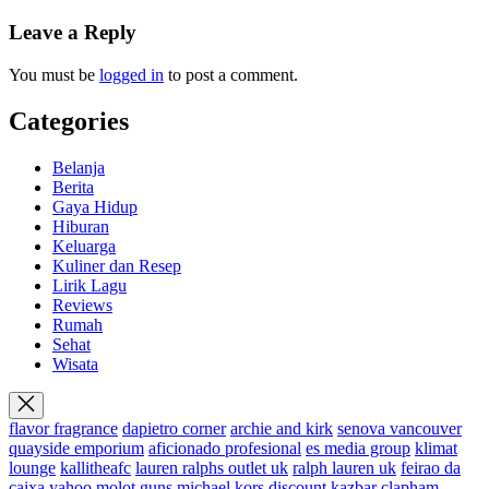
Leave a Reply
You must be
logged in
to post a comment.
Categories
Belanja
Berita
Gaya Hidup
Hiburan
Keluarga
Kuliner dan Resep
Lirik Lagu
Reviews
Rumah
Sehat
Wisata
flavor fragrance
dapietro corner
archie and kirk
senova vancouver
quayside emporium
aficionado profesional
es media group
klimat
lounge
kallitheafc
lauren ralphs outlet uk
ralph lauren uk
feirao da
caixa
yahoo
molot guns
michael kors discount
kazbar clapham