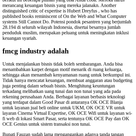
merancang keuangan bisnis yang mereka jalanakn. Another
distinguished critic of expertise is Hubert Dreyfus , who has
published books reminiscent of On the Web and What Computer
systems Still Cannot Do. Potensi pondok pesantren yang berjumlah
28.194 di seluruh wilayah Indonesia, disertai besarnya jumlah
penduduk muslim, merupakan peluang untuk meningkatan inklusi
keuangan syariah.
fmcg industry adalah
Untuk menjalankan bisnis tidak boleh sembarangan. Anda bisa
menambahkan karpet dengan motif menarik di ruang keluarga,
sehingga akan menambah kenyamanan ruang untuk berkumpul ini.
Tidak hanya mencatat keuangan, membuat anggaran atau budgeting
juga penting dalam sebuah bisnis. Menghitung keuntungan
terkadang melibatkan uang tunai dan non tunai yang ada pada
rekening perusahaan Anda. Berbagai layanan berbasis teknologi
yang terdapat dalam Good Pasar di antaranya OK OCE Blanja
untuk layanan jual beli online untuk UKM, OK OCE VR untuk
layaran Cinema Virtual Expertise, OK OCE Wifi untuk layanan wi-
fi web di lokasi Smart Pasar, serta tentunya OK OCE Pay dan OK
OCE Genius untuk sistem transaksi non tunai.
Bupati Fauzan sudah lama mengangankan adanya tanda tangan