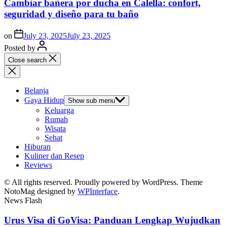
Cambiar bañera por ducha en Calella: confort,
seguridad y diseño para tu baño
on
July 23, 2025
July 23, 2025
Posted by
Close search
Belanja
Gaya Hidup
Show sub menu
Keluarga
Rumah
Wisata
Sehat
Hiburan
Kuliner dan Resep
Reviews
© All rights reserved. Proudly powered by WordPress. Theme
NotoMag designed by
WPInterface
.
News Flash
Urus Visa di GoVisa: Panduan Lengkap Wujudkan