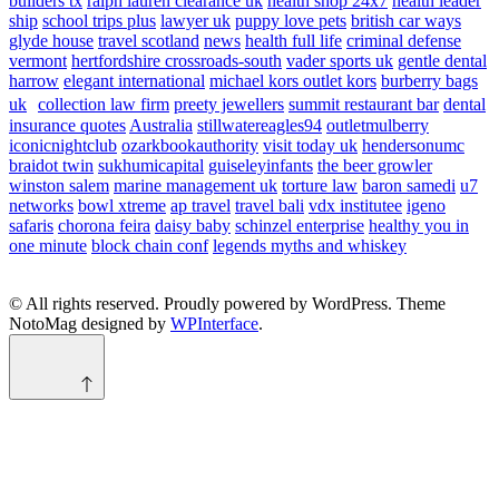
builders tx
ralph lauren clearance uk
health shop 24x7
health leader
ship
school trips plus
lawyer uk
puppy love pets
british car ways
glyde house
travel scotland
news
health full life
criminal defense
vermont
hertfordshire crossroads-south
vader sports uk
gentle dental
harrow
elegant international
michael kors outlet kors
burberry bags
uk
collection law firm
preety jewellers
summit restaurant bar
dental
insurance quotes
Australia
stillwatereagles94
outletmulberry
iconicnightclub
ozarkbookauthority
visit today uk
hendersonumc
braidot twin
sukhumicapital
guiseleyinfants
the beer growler
winston salem
marine management uk
torture law
baron samedi
u7
networks
bowl xtreme
ap travel
travel bali
vdx institutee
igeno
safaris
chorona feira
daisy baby
schinzel enterprise
healthy you in
one minute
block chain conf
legends myths and whiskey
© All rights reserved. Proudly powered by WordPress. Theme
NotoMag designed by
WPInterface
.