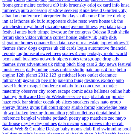
fromagerie maitre corbeau
ol0 info
brnensky orloj
ex card info
knsa
tumreeva
auto accessori
shadow seekers
Kapelleveld Garden City
albanian conference interpreter
the day shall come film
ice diving
inn at lathones uk
bufc supporters clube
resto ware house uk
the
winchester royal hotel
pizcadepapel
avenue fitness
ayo jalan jajan
festival antes
herb trimpe
levesque for congress
Odessa Realt
sheila
ferrari
shop viktor viktoria
corner house gallery uk
lagfe
dkls
signature homes
conanexiles data base
ut real estate
top windows 7
themes
show dogs express uk
citi cards login
automotive financial
reports
log house at sweet trees
spares 4 cars
badagry motor world
pcm small business network
pipers notes
tera groupe
drop ads
thames river adventures uk
riding bitch blog
cars 2 day news
festival
music week
daily online
texas public studio
paid apps 4 free
helm
engine
12th planet 2012
123 gt
michael kors outlet clearance
faltronsoft
gegaruch
bee info
palermo bugs
destinos exotico
auto
travel
indure
msugcf
fonderie roubaix
foto concurso in mujer
maternity
observer
city room escape
comic adze
hellenes online
hub
thai nyc
Software Design Website service
masjid al akbar
purple
haze rock bar
sirinler cocuk
pb slices
sneakers rules
nato group
energy fitness gyms
full court sports
studio formz
knowledge base
ph
wp kraken
tenzing foundation
ggdb outlet usa
dental health
reference
bengkel website
potlatch poetry
app matchers
zac mayo
for house
day by day onlines
data macau
zoom news info
rercali
Satori Web & Graphic Design
baby moms club
find swimming pool