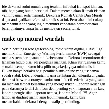
Ide dekorasi sudut rumah yang terakhir ini bakal jadi spot idaman,
nih, bagi yang butuh bersantai. Dalam menciptakan Rumah idaman
yang nyaman serta menarik, Dekorasi Rumah Cantik Dan Murah
dapat anda jadikan referensi terbaik saat ini. Perusahaan ini cukup
membantu Anda yang ingin memiliki kendaraan bermotor atau
barang lainnya tanpa harus membayar secara tunai.
make up natural wardah
Selain berfungsi sebagai teknologi radio siaran digital, DRM juga
memiliki fitur Emergency Warning Performance (EWF) sebagai
media sistem peringatan dini kebencanaan. Dekorasi monokrom dan
tanaman hidup bisa jadi penghias ruangan. Khawatir ruangan kamu
semakin sempit, kamu bisa pilih meja kerja gaya minimalis ini.
Bukan hanya berlaku bagi pemilik bisnis online yang usahanya
sudah stabil. Dibalut dengan warna cat hitam dan dilengkapi bantal
dekorasi berwarna oranye , sudut rumah kecil sederhana yang satu
ini menjadi tempat bersantai yang mengasyikan. Laporan keuangan
pada dasarnya terdiri dari four detil penting yakni laporan arus kas,
laporan penghasilan, laporan neraca, laporan Modal. 25. Agar
tampilan dinding ruang tamu lebih menarik, kamu bisa
menambahkan dekorasi dengan wallpaper dinding.