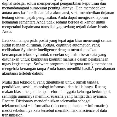
digital sebagai solusi mempercepat pengambilan keputusan dan
menandatangani surat-surat penting lainnya. Dan membedakan
antara arus kas bersih dan laba akuntansi, serta memberikan tinjauan
tentang sistem pajak penghasilan. Anda dapat mengecek laporan
keuangan sementara Anda tidak sedang berada di kantor untuk
mengetahui bagaimana transaksi yag sedang terjadi dalam bisnis
Anda.
Letakkan lampu pada posisi yang tepat agar bisa menerangi semua
sudut ruangan di rumah. Ketiga, cognitive automation yang
melibatkan Synthetic Intelligence dengan memaksimalkan
kemampuan teknologi untuk menelan sejumlah besar data yang
digunakan untuk komputasi kognitif manusia dalam pelaksanaan
tugas kegiatannya. Software program ini berguna untuk membantu
mengelola keuangan tanpa Anda harus memiliki basikÂ pemahaman
akuntansi terlebih dahulu.
Mulai dari teknologi yang dibutuhkan untuk rumah tangga,
pendidikan, sosial, teknologi informasi, dan hal lainnya. Ruang
makan biasa menjadi tempat seluruh anggota keluarga berkumpul,
sehingga umumnya memiliki suasana yang hangat dan nyaman.
Encarta Dictionary mendefinisikan telematika sebagai
telekomunikasi + informatika (telecommunication + informatics)
meski sebelumnya kata tersebut memiliki makna science of data
transmission.