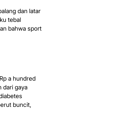
alang dan latar
ku tebal
kan bahwa sport
 Rp a hundred
 dari gaya
diabetes
erut buncit,