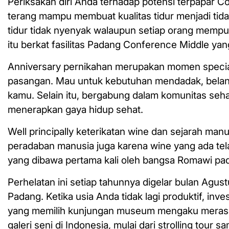
Periksakan diri Anda terhadap potensi terpapar C
terang mampu membuat kualitas tidur menjadi tid
tidur tidak nyenyak walaupun setiap orang mempu
itu berkat fasilitas Padang Conference Middle ya
Anniversary pernikahan merupakan momen speci
pasangan. Mau untuk kebutuhan mendadak, belanj
kamu. Selain itu, bergabung dalam komunitas seh
menerapkan gaya hidup sehat.
Well principally keterikatan wine dan sejarah manu
peradaban manusia juga karena wine yang ada tela
yang dibawa pertama kali oleh bangsa Romawi pa
Perhelatan ini setiap tahunnya digelar bulan Agus
Padang. Ketika usia Anda tidak lagi produktif, i
yang memilih kunjungan museum mengaku merasa 
galeri seni di Indonesia, mulai dari strolling tour 