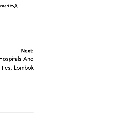
osted by
Next:
ospitals And
ities, Lombok