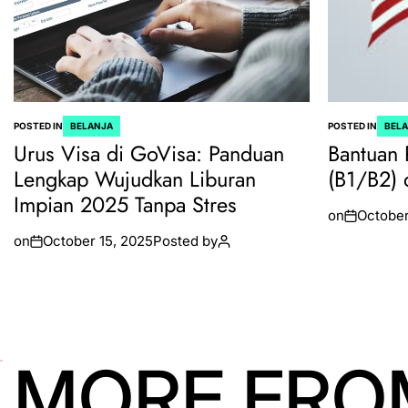
POSTED IN
BELANJA
POSTED IN
BEL
Urus Visa di GoVisa: Panduan
Bantuan 
Lengkap Wujudkan Liburan
(B1/B2) 
Impian 2025 Tanpa Stres
on
October
on
October 15, 2025
Posted by
MORE FRO