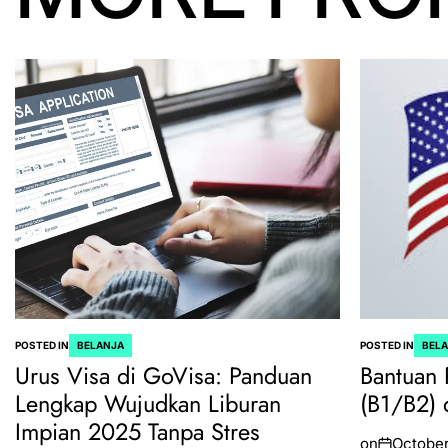
POSTED IN
BELANJA
POSTED IN
BEL
Urus Visa di GoVisa: Panduan
Bantuan 
Lengkap Wujudkan Liburan
(B1/B2) 
Impian 2025 Tanpa Stres
on
October