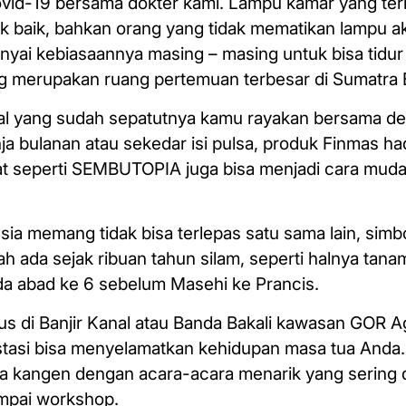
ovid-19 bersama dokter kami. Lampu kamar yang ter
ak baik, bahkan orang yang tidak mematikan lampu
nyai kebiasaannya masing – masing untuk bisa tidur
ng merupakan ruang pertemuan terbesar di Sumatra 
al yang sudah sepatutnya kamu rayakan bersama d
a bulanan atau sekedar isi pulsa, produk Finmas h
at seperti SEMBUTOPIA juga bisa menjadi cara mud
sia memang tidak bisa terlepas satu sama lain, simb
h ada sejak ribuan tahun silam, seperti halnya tan
da abad ke 6 sebelum Masehi ke Prancis.
tus di Banjir Kanal atau Banda Bakali kawasan GOR A
nvestasi bisa menyelamatkan kehidupan masa tua And
kangen dengan acara-acara menarik yang sering d
sampai workshop.