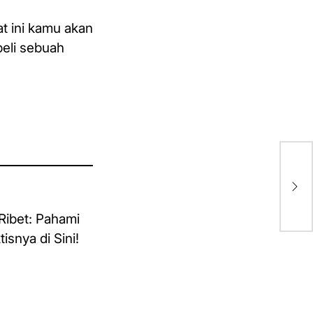
at ini kamu akan
beli sebuah
BE
CH
Ho
Am