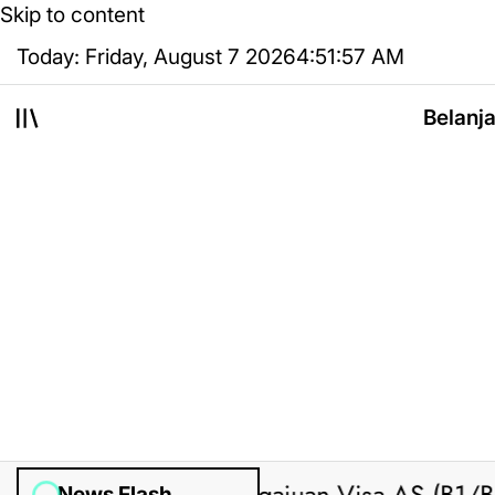
Skip to content
Today: Friday, August 7 2026
4
:
51
:
58
AM
Belanj
News Flash
ted by