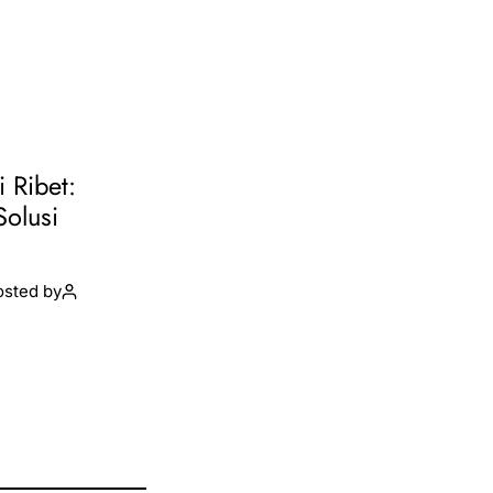
i Ribet:
Solusi
osted by