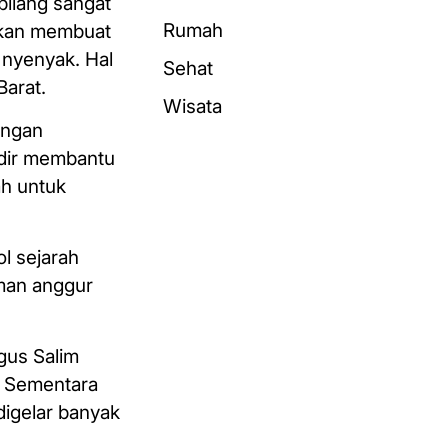
bilang sangat
Rumah
 akan membuat
 nyenyak. Hal
Sehat
Barat.
Wisata
engan
adir membantu
ah untuk
ol sejarah
aman anggur
gus Salim
a. Sementara
igelar banyak