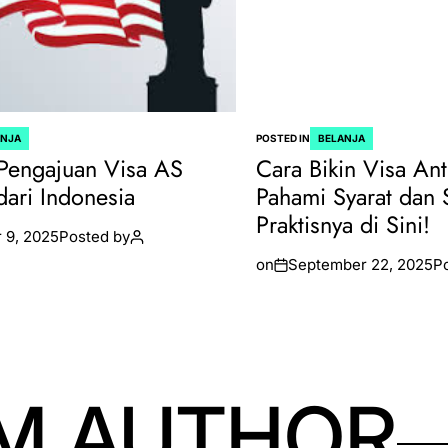
ANJA
POSTED IN
BELANJA
Pengajuan Visa AS
Cara Bikin Visa Ant
dari Indonesia
Pahami Syarat dan 
Praktisnya di Sini!
 9, 2025
Posted by
on
September 22, 2025
P
M AUTHOR