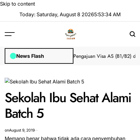
Skip to content
Today: Saturday, August 8 2026
5
:
53
:
35
AM
mpian 2025 Tanpa Stres
Bantuan Pengajuan Visa AS (B1/B2) dari I
News Flash
Sekolah Ibu Sehat Alami
Batch 5
on
August 9, 2019
Memang benar bahwa tidak ada cara penyembuhan