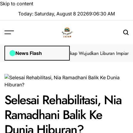
Skip to content
Today: Saturday, August 8 2026
9
:
06
:
30
AM
s Visa di GoVisa: Panduan Lengkap Wujudkan Liburan Impian 2025
News Flash
Selesai Rehabilitasi, Nia
Ramadhani Balik Ke
Dunia Hiburan?