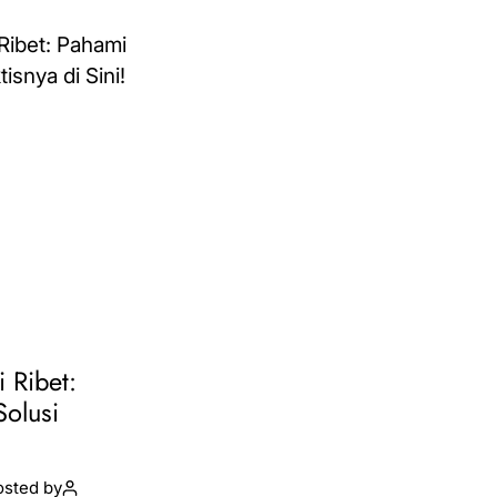
i Ribet:
Solusi
osted by