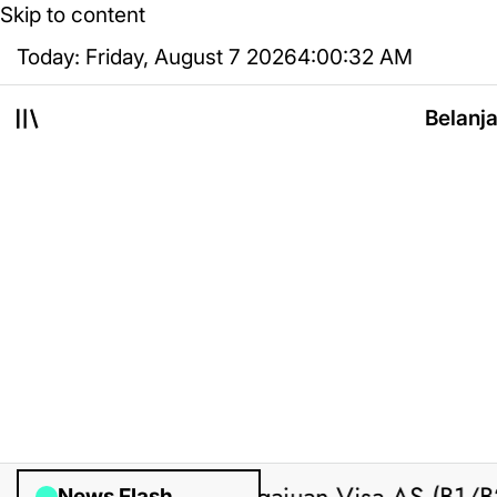
Skip to content
Today: Friday, August 7 2026
4
:
00
:
33
AM
Belanj
News Flash
ted by