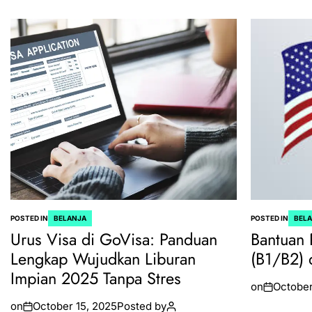
POSTED IN
BELANJA
POSTED IN
BEL
Urus Visa di GoVisa: Panduan
Bantuan 
Lengkap Wujudkan Liburan
(B1/B2) 
Impian 2025 Tanpa Stres
on
October
on
October 15, 2025
Posted by