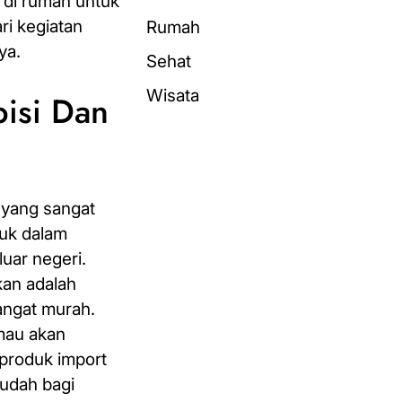
di rumah untuk
ri kegiatan
Rumah
ya.
Sehat
Wisata
bisi Dan
n yang sangat
suk dalam
uar negeri.
kan adalah
angat murah.
mau akan
produk import
mudah bagi