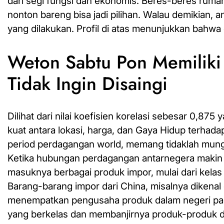
dari segi fungsi dan ekonomis. Beres-beres ru
nonton bareng bisa jadi pilihan. Walau demikian, an
yang dilakukan. Profil di atas menunjukkan bahwa 
Weton Sabtu Pon Memiliki 
Tidak Ingin Disaingi
Dilihat dari nilai koefisien korelasi sebesar 0,8
kuat antara lokasi, harga, dan Gaya Hidup terhad
period perdagangan world, memang tidaklah mung
Ketika hubungan perdagangan antarnegera makin t
masuknya berbagai produk impor, mulai dari kela
Barang-barang impor dari China, misalnya dikena
menempatkan pengusaha produk dalam negeri pada
yang berkelas dan membanjirnya produk-produk dar