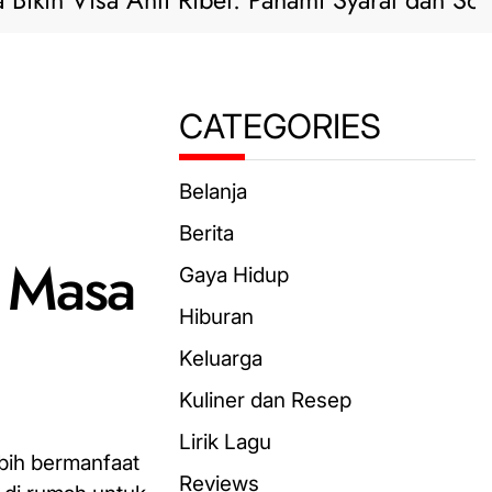
n Visa Anti Ribet: Pahami Syarat dan Solusi Pra
CATEGORIES
Belanja
Berita
 Masa
Gaya Hidup
Hiburan
Keluarga
Kuliner dan Resep
Lirik Lagu
ebih bermanfaat
Reviews