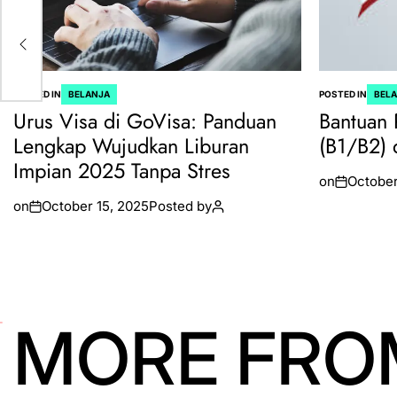
y
POSTED IN
BELANJA
POSTED IN
BEL
Urus Visa di GoVisa: Panduan
Bantuan 
Lengkap Wujudkan Liburan
(B1/B2) 
Impian 2025 Tanpa Stres
on
October
on
October 15, 2025
Posted by
MORE FRO