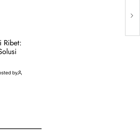
Pe
20
Mas
DN
i Ribet:
Solusi
osted by