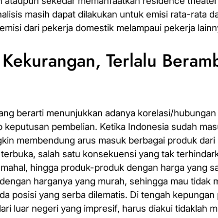
mah ataupun sekedar memanfaatkan
residence theater
alisis masih dapat dilakukan untuk emisi rata-rata da
emisi dari pekerja domestik melampaui pekerja lainn
Kekurangan, Terlalu Beram
75 yang berarti menunjukkan adanya korelasi/hubunga
ap keputusan pembelian. Ketika Indonesia sudah ma
kin membendung arus masuk berbagai produk dari l
erbuka, salah satu konsekuensi yang tak terhindar
s mahal, hingga produk-produk dengan harga yang s
l dengan harganya yang murah, sehingga mau tidak 
 posisi yang serba dilematis. Di tengah kepungan 
i luar negeri yang impresif, harus diakui tidaklah 