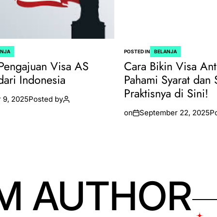
ANJA
POSTED IN
BELANJA
Pengajuan Visa AS
Cara Bikin Visa Ant
dari Indonesia
Pahami Syarat dan 
Praktisnya di Sini!
 9, 2025
Posted by
on
September 22, 2025
P
M AUTHOR