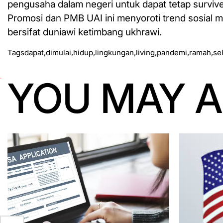
pengusaha dalam negeri untuk dapat tetap survive
Promosi dan PMB UAI ini menyoroti trend sosial
bersifat duniawi ketimbang ukhrawi.
Tags
dapat
,
dimulai
,
hidup
,
lingkungan
,
living
,
pandemi
,
ramah
,
se
YOU MAY A