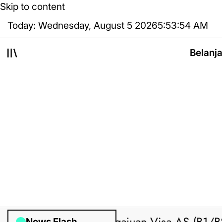
Skip to content
Today: Wednesday, August 5 2026
5
:
53
:
54
AM
Belanj
News Flash
Posted by