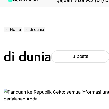
Bantuan Pengajuan Visa AS (B1/B2) d
Home
di dunia
di dunia
8 posts