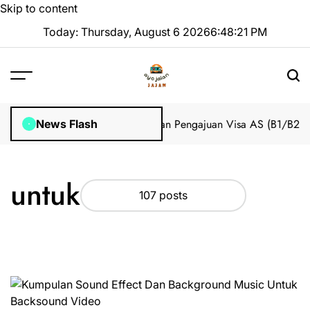
Skip to content
Today: Thursday, August 6 2026
6
:
48
:
22
PM
Impian 2025 Tanpa Stres
Bantuan Pengajuan Visa AS (B1/B2) dari 
News Flash
untuk
107 posts