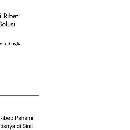
i Ribet:
Solusi
osted by