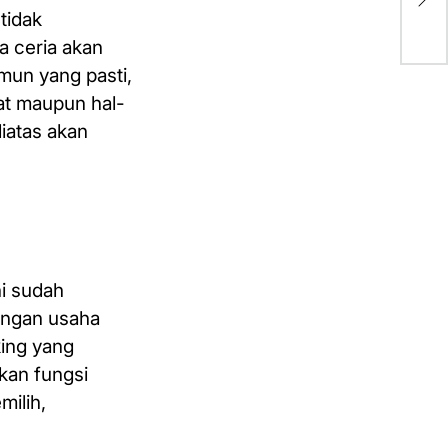
Ha
tidak
a ceria akan
mun yang pasti,
at maupun hal-
iatas akan
i sudah
angan usaha
king yang
kan fungsi
milih,