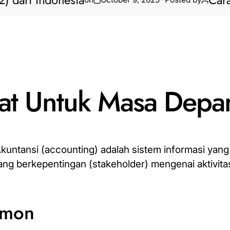
 Indonesia
Cara Bikin
hat Untuk Masa Depa
untansi (accounting) adalah sistem informasi yan
 yang berkepentingan (stakeholder) mengenai aktivit
emon