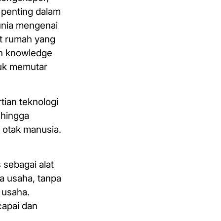
 penting dalam
Dunia mengenai
ut rumah yang
an knowledge
tuk memutar
tian teknologi
ehingga
 otak manusia.
sebagai alat
a usaha, tanpa
 usaha.
capai dan