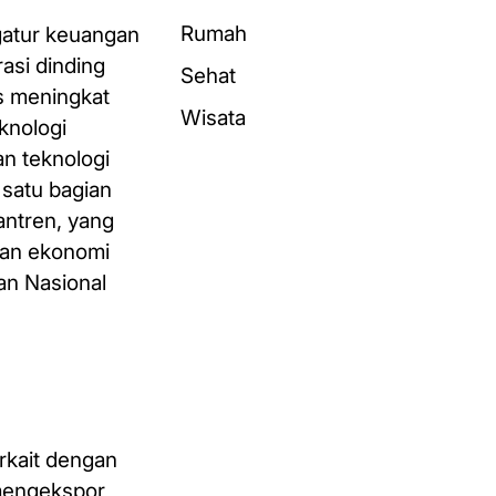
Rumah
gatur keuangan
asi dinding
Sehat
s meningkat
Wisata
knologi
n teknologi
 satu bagian
ntren, yang
han ekonomi
an Nasional
rkait dengan
mengekspor,