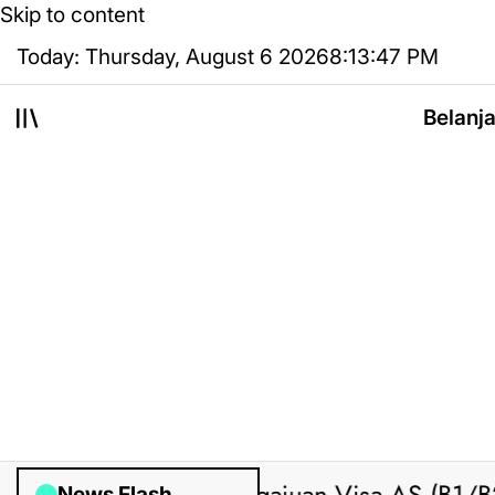
Skip to content
Today: Thursday, August 6 2026
8
:
13
:
48
PM
Belanj
News Flash
ed by