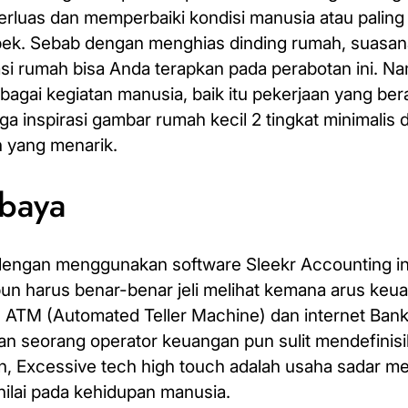
uas dan memperbaiki kondisi manusia atau paling 
pek. Sebab dengan menghias dinding rumah, suasan
si rumah bisa Anda terapkan pada perabotan ini. Na
agai kegiatan manusia, baik itu pekerjaan yang ber
 inspirasi gambar rumah kecil 2 tingkat minimalis d
 yang menarik.
abaya
 dengan menggunakan software Sleekr Accounting in
un harus benar-benar jeli melihat kemana arus keu
n ATM (Automated Teller Machine) dan internet Ban
 seorang operator keuangan pun sulit mendefinisi
in, Excessive tech high touch adalah usaha sadar me
ilai pada kehidupan manusia.