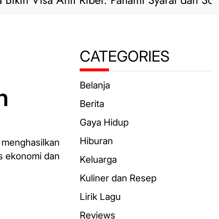
 Visa Anti Ribet: Pahami Syarat dan Solusi Prak
CATEGORIES
n
Belanja
Berita
Gaya Hidup
Hiburan
g menghasilkan
as ekonomi dan
Keluarga
Kuliner dan Resep
Lirik Lagu
Reviews