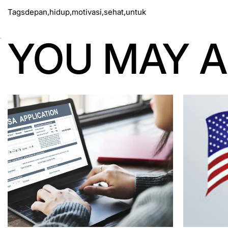
Tags
depan
,
hidup
,
motivasi
,
sehat
,
untuk
YOU MAY A