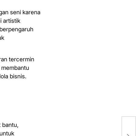
gan seni karena
artistik
t berpengaruh
uk
ran tercermin
an membantu
la bisnis.
JUA
 bantu,
Co
 untuk