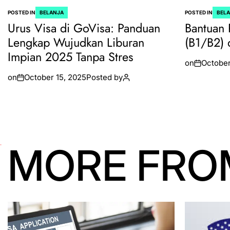
POSTED IN
BELANJA
POSTED IN
BEL
Urus Visa di GoVisa: Panduan
Bantuan 
Lengkap Wujudkan Liburan
(B1/B2) 
Impian 2025 Tanpa Stres
on
October
on
October 15, 2025
Posted by
MORE FRO