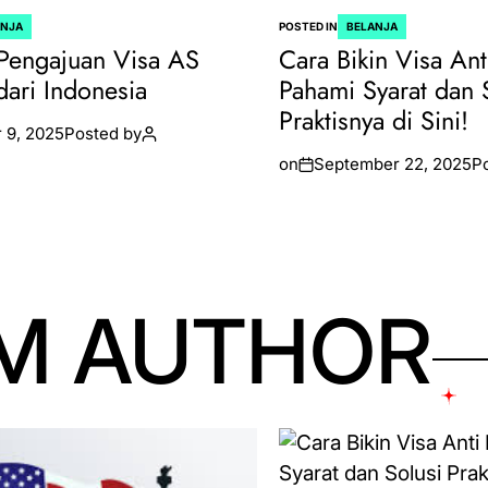
ANJA
POSTED IN
BELANJA
Pengajuan Visa AS
Cara Bikin Visa Ant
dari Indonesia
Pahami Syarat dan 
Praktisnya di Sini!
 9, 2025
Posted by
on
September 22, 2025
P
M AUTHOR